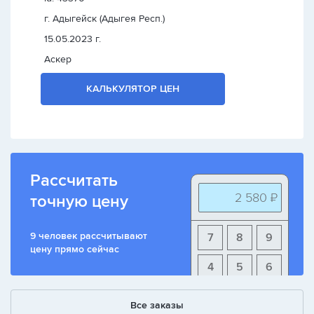
г. Адыгейск (Адыгея Респ.)
15.05.2023 г.
Аскер
КАЛЬКУЛЯТОР ЦЕН
Рассчитать
2 580 ₽
точную цену
9 человек рассчитывают
7
8
9
цену прямо сейчас
4
5
6
1
2
3
Все заказы