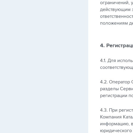
ограничений, 
действующим з
ответственнос
положениям де
4. Регистрац
4.1. Для испол
соответствующ
4.2. Оператор
разделы Серви
регистрации п
4.3. При регис
Компания Ката
информацию, в
юридического 