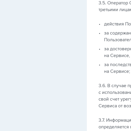
3.5. Оператор
третьими лицам
действия По
за содержан
Пользовател
за достове
на Сервисе,
за последс
на Сервисе;
3.6. В случае
с использован
свой счет уре
Сервиса от во
3.7. Информац
определяется 