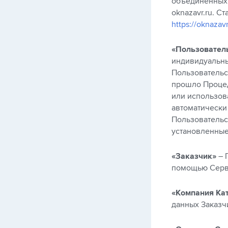
объединенных 
oknazavr.ru. С
https://oknazavr
«Пользовател
индивидуальны
Пользовательс
прошло Процед
или использов
автоматически
Пользовательс
установленные
«Заказчик»
– 
помощью Серв
«Компания Ка
данных Заказч