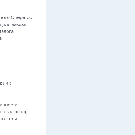
этого Оператор
 для заказа
талога
а
вии с
личности
о телефона),
ователя.