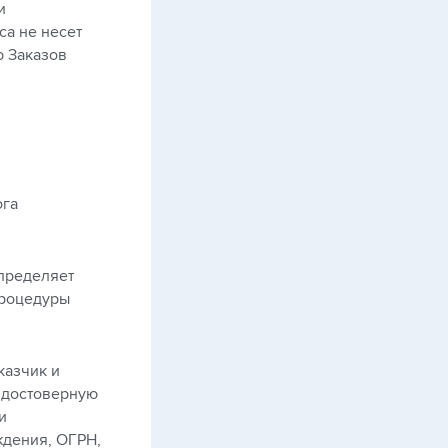
и
а не несет
ю Заказов
ога
пределяет
процедуры
казчик и
 достоверную
и
ждения, ОГРН,