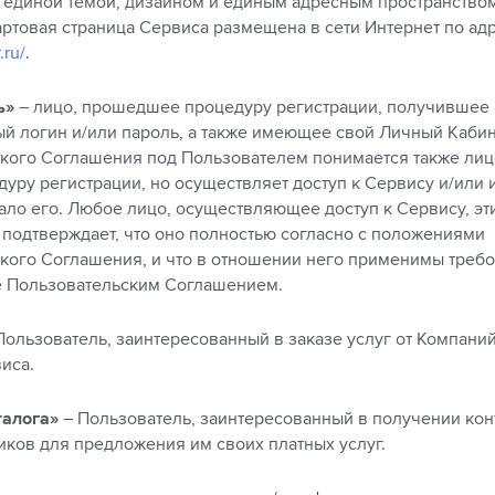
единой темой, дизайном и единым адресным пространство
тартовая страница Сервиса размещена в сети Интернет по ад
.ru/
.
ь»
– лицо, прошедшее процедуру регистрации, получившее
й логин и/или пароль, а также имеющее свой Личный Кабин
кого Соглашения под Пользователем понимается также лицо
уру регистрации, но осуществляет доступ к Сервису и/или и
ало его. Любое лицо, осуществляющее доступ к Сервису, эт
 подтверждает, что оно полностью согласно с положениями
кого Соглашения, и что в отношении него применимы требо
 Пользовательским Cоглашением.
Пользователь, заинтересованный в заказе услуг от Компаний
иса.
талога»
– Пользователь, заинтересованный в получении кон
иков для предложения им своих платных услуг.