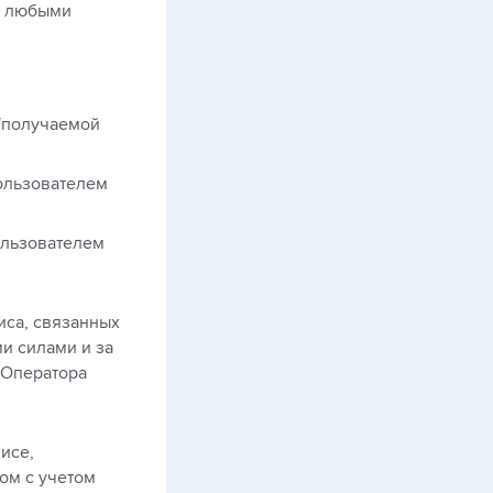
ли любыми
й/получаемой
ользователем
ользователем
иса, связанных
и силами и за
 Оператора
исе,
ом с учетом