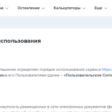
на
Остекление
Калькуляторы
Еще
использования
а
лашение определяет порядок использования cервиса
https:
ис»
) его Пользователями (далее –
«Пользовательское Сог
вокупность размещенных в сети электронных документов (фа