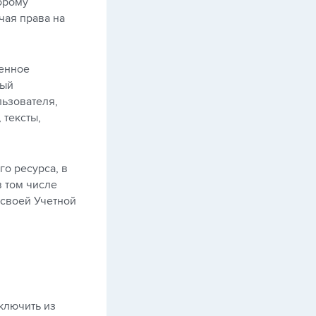
орому
чая права на
щенное
ный
льзователя,
 тексты,
о ресурса, в
в том числе
 своей Учетной
сключить из