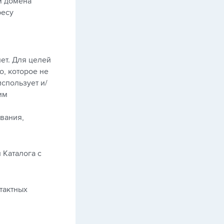
м домена
ресу
ет. Для целей
, которое не
спользует и/
им
вания,
 Каталога с
тактных