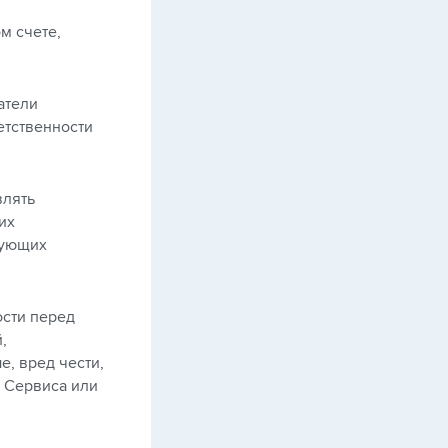
м счете,
атели
етственности
влять
их
вующих
ости перед
,
, вред чести,
м Сервиса или