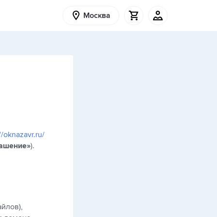
Москва
//oknazavr.ru/
лашение»
).
йлов),