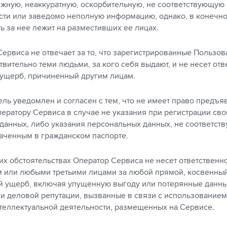
жную, неаккуратную, оскорбительную, не соответствующую
сти или заведомо неполную информацию, однако, в конечно
ь за нее лежит на разместивших ее лицах.
Сервиса не отвечает за то, что зарегистрированные Пользов
вительно теми людьми, за кого себя выдают, и не несет отв
ущерб, причиненный другим лицам.
ель уведомлен и согласен с тем, что не имеет право предъя
ператору Сервиса в случае не указания при регистрации сво
данных, либо указания персональных данных, не соответст
аченным в гражданском паспорте.
ких обстоятельствах Оператор Сервиса не несет ответственн
 или любыми третьими лицами за любой прямой, косвенный
ущерб, включая упущенную выгоду или потерянные данные
ли деловой репутации, вызванные в связи с использование
нтеллектуальной деятельности, размещенных на Сервисе.