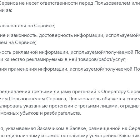
 Сервиса не несет ответственности перед Пользователем и
и за:
льзователя на Сервисе;
ие и законность, достоверность информации, используемо
ем на Сервисе;
рность рекламной информации, используемой/получаемой П
 и качество рекламируемых в ней товаров/работ/услуг;
твия применения информации, используемой/получаемой П
 предъявления третьими лицами претензий к Оператору Серв
ием Пользователем Сервиса, Пользователь обязуется своим
гулировать указанные претензии с третьими лицами, оградив
зможных убытков и разбирательств.
ия, указываемая Заказчиком в Заявке, размещенной на Серв
по единоличному и самостоятельному усмотрению Заказчик