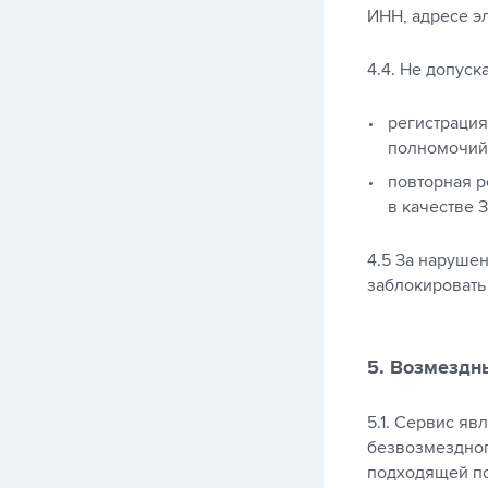
ИНН, адресе э
4.4. Не допуск
регистрация
полномочий
повторная р
в качестве 
4.5 За наруше
заблокировать
5. Возмездн
5.1. Сервис яв
безвозмездног
подходящей по