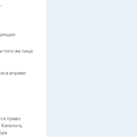
.
твующих
и того же лица
виса вправе
тся право
 Каталога,
ора