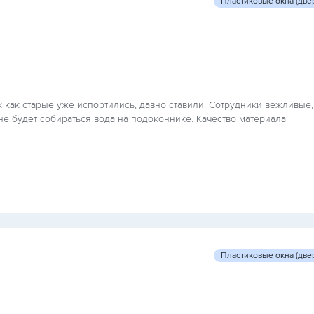
Пластиковые окна (две
к как старые уже испортились, давно ставили. Сотрудники вежливые,
не будет собираться вода на подоконнике. Качество материала
Пластиковые окна (две