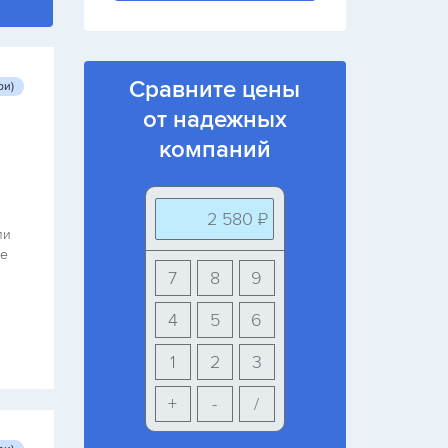
Сравните цены
ри)
от надежных
компаний
2 580 ₽
ли
се
7
8
9
4
5
6
1
2
3
+
-
/