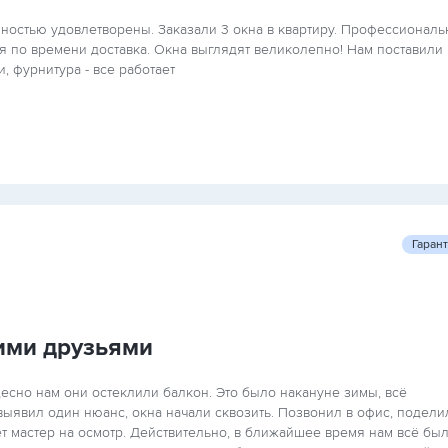
лностью удовлетворены. Заказали 3 окна в квартиру. Профессионал
 по времени доставка. Окна выглядят великолепно! Нам поставили
, фурнитура - все работает
Гаран
ими друзьями
есно нам они остеклили балкон. Это было накануне зимы, всё
выявил один нюанс, окна начали сквозить. Позвонил в офис, подели
т мастер на осмотр. Действительно, в ближайшее время нам всё бы