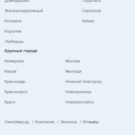
Домодедово
Подольск
Железнодорожный
Серпухов
Коломна
Химки
Королев
Люберцы
Крупные города
Кемерово
Москва
Киров
Мытищи
Краснодар
Нижний Новгород
Красноярск
Новокузнецк
Курск
Новороссийск
ОкнаЗавр.ру
/
Компании
/
Экоокна
/
Отзывы