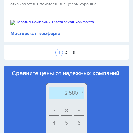
открываются. Впечатления в целом хорошие.
Мастерская комфорта
Следующая стран
1
2
3
Сравните цены от надежных компаний
2 580 ₽
7
8
9
4
5
6