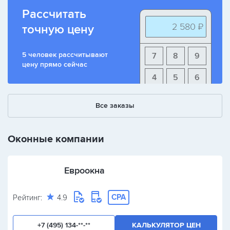
Рассчитать
2 580 ₽
точную цену
5 человек рассчитывают
7
8
9
цену прямо сейчас
4
5
6
1
2
3
Все заказы
+
-
/
Оконные компании
Евроокна
CPA
Рейтинг:
4.9
+7 (495) 134-**-**
КАЛЬКУЛЯТОР ЦЕН