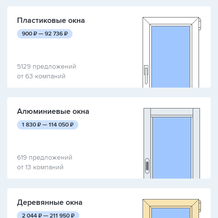
Пластиковые окна
руб.
руб.
900
₽ —
92 736
₽
5129 предложений
от 63 компаний
Алюминиевые окна
руб.
руб.
1 830
₽ —
114 050
₽
619 предложений
от 13 компаний
Деревянные окна
руб.
руб.
2 044
₽ —
211 950
₽