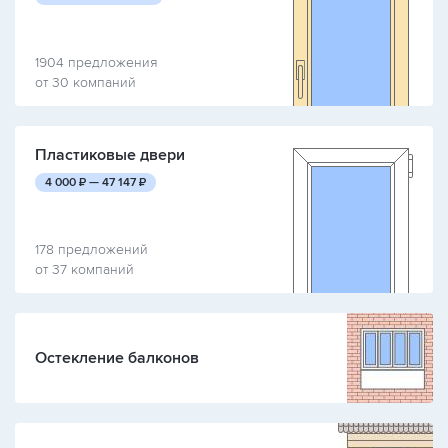
1904 предложения
от 30 компаний
Пластиковые двери
руб.
руб.
4 000
₽ —
47 147
₽
178 предложений
от 37 компаний
Остекление балконов