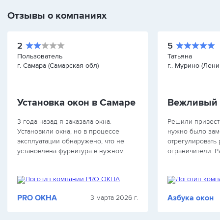
Отзывы о компаниях
2
5
Пользователь
Татьяна
г. Самара (Самарская обл)
г.. Мурино (Лен
Установка окон в Самаре
3 года назад я заказала окна.
Решили привест
Установили окна, но в процессе
нужно было зам
эксплуатации обнаружено, что не
отрегулировать 
установлена фурнитура в нужном
ограничители. 
качестве и количестве. Сломался и
Виталий, мастер
прогнулся подоконник, в окно дует
хороший Челове
зимой, цветы на окне замерзли. За
вежливый и акк
оплату наличными…
объяснил и вы
PRO ОКНА
Азбука окон
3 марта 2026 г.