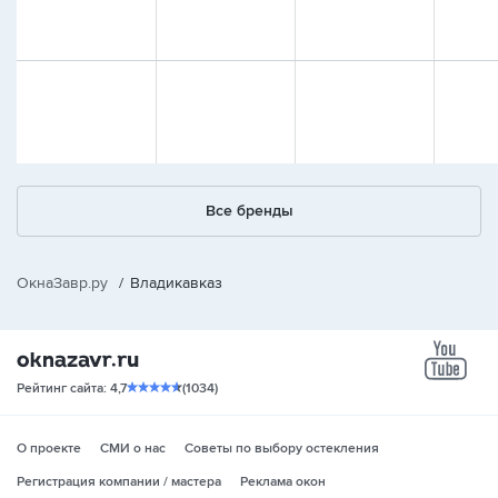
Все бренды
ОкнаЗавр.ру
/
Владикавказ
yo
Рейтинг сайта: 4,7
(1034)
О проекте
СМИ о нас
Советы по выбору остекления
Регистрация компании / мастера
Реклама окон