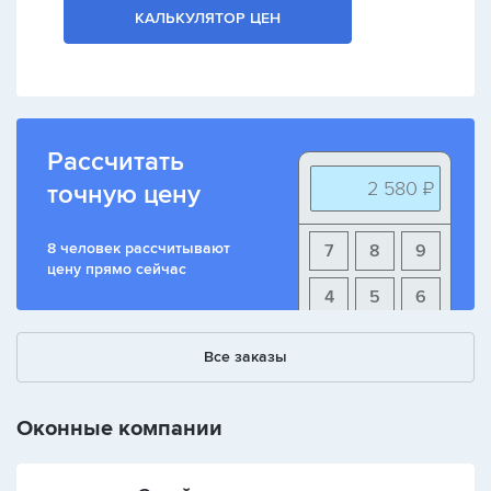
КАЛЬКУЛЯТОР ЦЕН
Рассчитать
2 580 ₽
точную цену
8 человек рассчитывают
7
8
9
цену прямо сейчас
4
5
6
1
2
3
Все заказы
+
-
/
Оконные компании