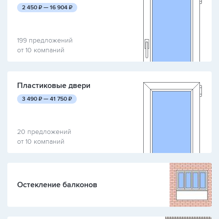
руб.
руб.
2 450
₽ —
16 904
₽
199 предложений
от 10 компаний
Пластиковые двери
руб.
руб.
3 490
₽ —
41 750
₽
20 предложений
от 10 компаний
Остекление балконов