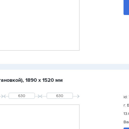
ановкой), 1890 х 1520 мм
id
г.
13
Ва