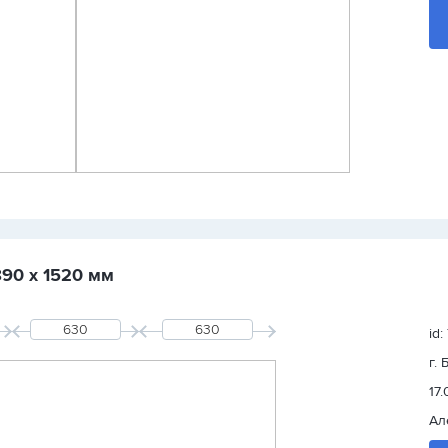
890 х 1520 мм
id
г.
17.
Ал