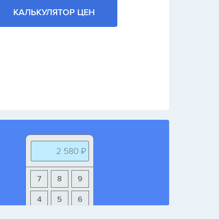
КАЛЬКУЛЯТОР ЦЕН
2 580 ₽
7
8
9
4
5
6