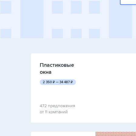
Пластиковые
окна
руб.
руб.
2 350
₽ —
34 487
₽
472 предложения
от 11 компаний