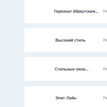
Горизонт (Иркутская
Ре
обл.)
Высокий стиль
Ре
Стильные окна
Ре
(Иркутск)
Элит Лайн
Ре