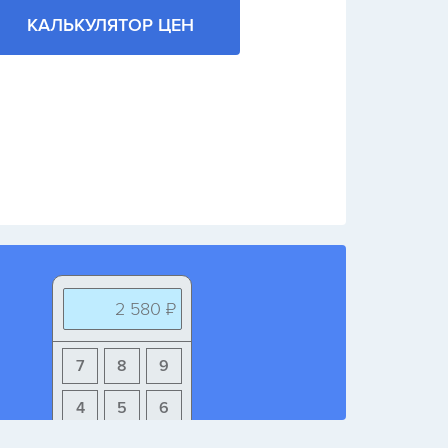
КАЛЬКУЛЯТОР ЦЕН
2 580 ₽
7
8
9
4
5
6