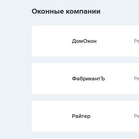
Оконные компании
ДомОкон
Ре
ФабрикантЪ
Ре
Райтер
Ре