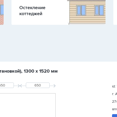
Остекление
коттеджей
тановкой), 1300 х 1520 мм
id
г.
27
ал