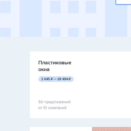
Пластиковые
окна
руб.
руб.
2 645
₽ —
28 494
₽
50 предложений
от 10 компаний