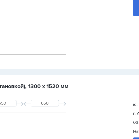
тановкой), 1300 х 1520 мм
id:
г.
03
На