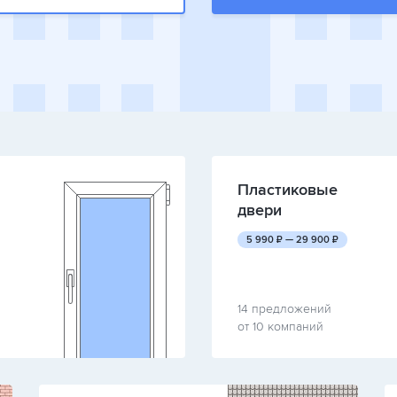
Пластиковые
двери
руб.
руб.
5 990
₽ —
29 900
₽
14 предложений
от 10 компаний