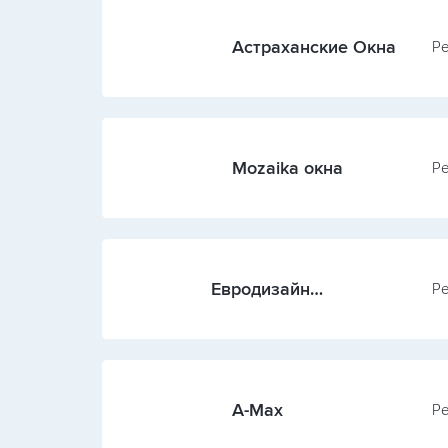
Астраханские Окна
Ре
Mozaika окна
Ре
Евродизайн
Ре
(Волгоградская обл.)
A-Max
Ре