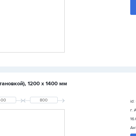
тановкой), 1200 х 1400 мм
id
г.
16
Ан