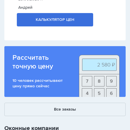
Андрей
КАЛЬКУЛЯТОР ЦЕН
Рассчитать
2 580 ₽
точную цену
10 человек рассчитывают
7
8
9
цену прямо сейчас
4
5
6
1
2
3
Все заказы
+
-
/
Оконные компании