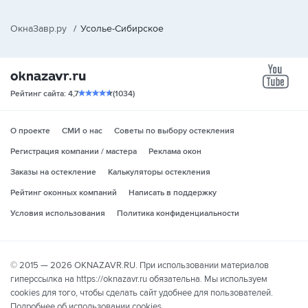
ОкнаЗавр.ру
/
Усолье-Сибирское
yo
Рейтинг сайта: 4,7
(1034)
О проекте
СМИ о нас
Советы по выбору остекления
Регистрация компании / мастера
Реклама окон
Заказы на остекление
Калькуляторы остекления
Рейтинг оконных компаний
Написать в поддержку
Условия использования
Политика конфиденциальности
© 2015 — 2026 OKNAZAVR.RU. При использовании материалов
гиперссылка на https://oknazavr.ru обязательна. Мы используем
cookies для того, чтобы сделать сайт удобнее для пользователей.
Подробнее об использовании cookies