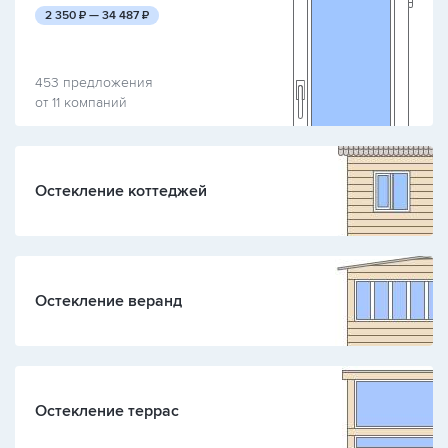
руб.
руб.
2 350
₽ —
34 487
₽
453 предложения
от 11 компаний
Остекление коттеджей
Остекление веранд
Остекление террас