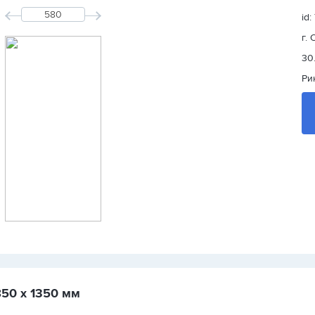
id:
г.
30
Ри
850 х 1350 мм