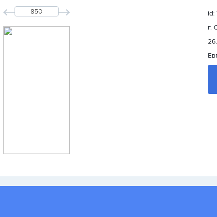
id
г.
26
Ев