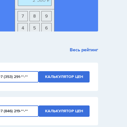
2 580 ₽
7
8
9
4
5
6
1
2
3
Весь рейтинг
+
-
/
+7 (353) 291-**-**
КАЛЬКУЛЯТОР ЦЕН
+7 (846) 219-**-**
КАЛЬКУЛЯТОР ЦЕН