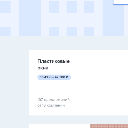
Пластиковые
окна
руб.
руб.
1 543
₽ —
42 300
₽
167 предложений
от 19 компаний