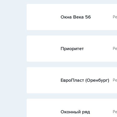
Окна Века 56
Ре
Приоритет
Ре
ЕвроПласт (Оренбург)
Ре
Оконный ряд
Ре