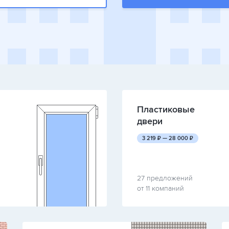
Пластиковые
двери
руб.
руб.
3 219
₽ —
28 000
₽
27 предложений
от 11 компаний