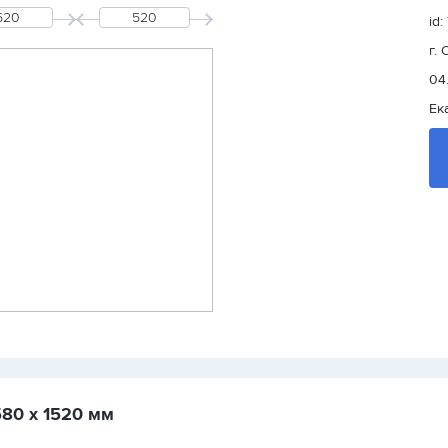
id
г.
04
Ек
580 х 1520 мм