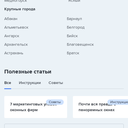
Медногорск
Ясный
Крупные города
Абакан
Барнаул
Альметьевск
Белгород
Ангарск
Бийск
Архангельск
Благовещенск
Астрахань
Братск
Полезные статьи
Все
Инструкции
Советы
Советы
Инструкци
7 маркетинговых уловок
Почти вся правда о
оконных фирм
панорамных окнах