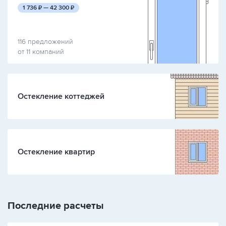
руб.
руб.
1 736
₽ —
42 300
₽
116 предложений
от 11 компаний
Остекление коттеджей
Остекление квартир
Последние расчеты