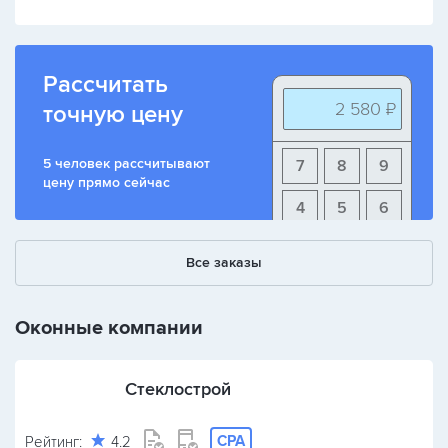
Рассчитать
2 580 ₽
точную цену
5 человек рассчитывают
7
8
9
цену прямо сейчас
4
5
6
1
2
3
Все заказы
+
-
/
Оконные компании
Стеклострой
CPA
Рейтинг:
4.2