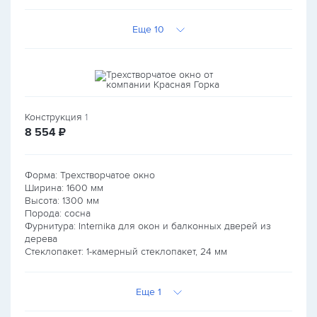
Еще 10
Конструкция
1
руб.
8 554
₽
Форма: Трехстворчатое окно
Ширина:
1600
мм
Высота:
1300
мм
Порода: сосна
Фурнитура: Internika для окон и балконных дверей из
дерева
Стеклопакет: 1-камерный стеклопакет, 24 мм
Еще 1