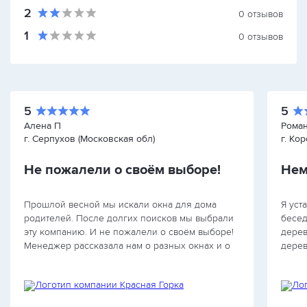
2
0
отзывов
1
0
отзывов
5
5
Алена П
Рома
г. Серпухов (Московская обл)
г. Ко
Не пожалели о своём выборе!
Нем
Прошлой весной мы искали окна для дома
Я уст
родителей. После долгих поисков мы выбрали
бесед
эту компанию. И не пожалели о своём выборе!
дерев
Менеджер рассказала нам о разных окнах и о
дерев
том, как они влияют на цену. Особенно
Нашла
порадовало то, что указала на детали,…
по те