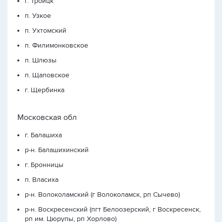
г. Троицк
п. Узкое
п. Ухтомский
п. Филимонковское
п. Шлюзы
п. Щаповское
г. Щербинка
Московская обл
г. Балашиха
р-н. Балашихинский
г. Бронницы
п. Власиха
р-н. Волоколамский (г Волоколамск, рп Сычево)
р-н. Воскресенский (пгт Белоозерский, г Воскресенск,
рп им. Цюрупы, рп Хорлово)