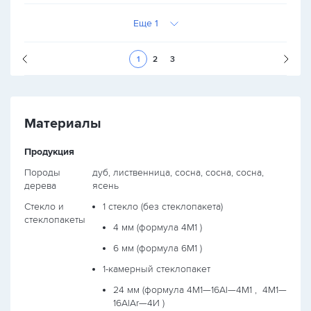
Еще 1
Следующая стран
1
2
3
Материалы
Продукция
Породы
дуб, лиственница, сосна, сосна, сосна,
дерева
ясень
Стекло и
1 стекло (без стеклопакета)
стеклопакеты
4 мм (формула
4М1
)
6 мм (формула
6М1
)
1-камерный стеклопакет
24 мм (формула
4М1—16Al—4М1 ,
4М1—
16AlAr—4И
)