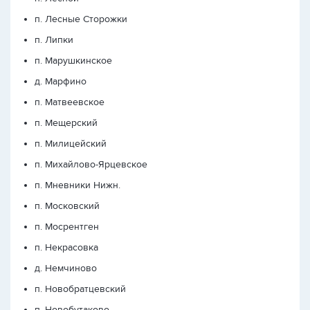
п. Лесные Сторожки
п. Липки
п. Марушкинское
д. Марфино
п. Матвеевское
п. Мещерский
п. Милицейский
п. Михайлово-Ярцевское
п. Мневники Нижн.
п. Московский
п. Мосрентген
п. Некрасовка
д. Немчиново
п. Новобратцевский
п. Новобутаково