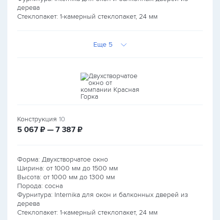
дерева
Стеклопакет: 1-камерный стеклопакет, 24 мм
Еще 5
Конструкция
10
руб.
руб.
5 067
₽ — 7 387
₽
Форма: Двухстворчатое окно
Ширина: от
1000
мм до
1500
мм
Высота: от
1000
мм до
1300
мм
Порода: сосна
Фурнитура: Internika для окон и балконных дверей из
дерева
Стеклопакет: 1-камерный стеклопакет, 24 мм