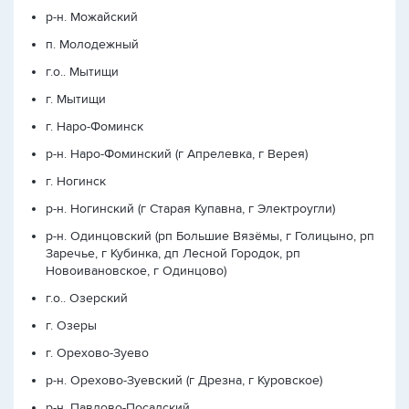
р-н. Можайский
п. Молодежный
г.о.. Мытищи
г. Мытищи
г. Наро-Фоминск
р-н. Наро-Фоминский (г Апрелевка, г Верея)
г. Ногинск
р-н. Ногинский (г Старая Купавна, г Электроугли)
р-н. Одинцовский (рп Большие Вязёмы, г Голицыно, рп
Заречье, г Кубинка, дп Лесной Городок, рп
Новоивановское, г Одинцово)
г.о.. Озерский
г. Озеры
г. Орехово-Зуево
р-н. Орехово-Зуевский (г Дрезна, г Куровское)
р-н. Павлово-Посадский