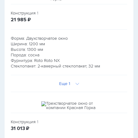
Конструкция
1
руб.
21 985
₽
Форма: Двухстворчатое окно
Ширина:
1200
мм
Высота:
1300
мм
Порода: сосна
Фурнитура: Roto Roto NX
Стеклопакет: 2-камерный стеклопакет, 32 мм
Еще 1
Конструкция
1
руб.
31 013
₽