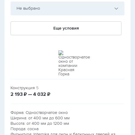
Не выбрано
Еще условия
Конструкция
5
руб.
руб.
2 193
₽ — 4 032
₽
Форма: Одностворчатое окно
Ширина: от
400
мм до
600
мм
Высота: от
400
мм до
1200
мм
Порода: сосна
Фурнитура: Internika для окон и балконных дверей из