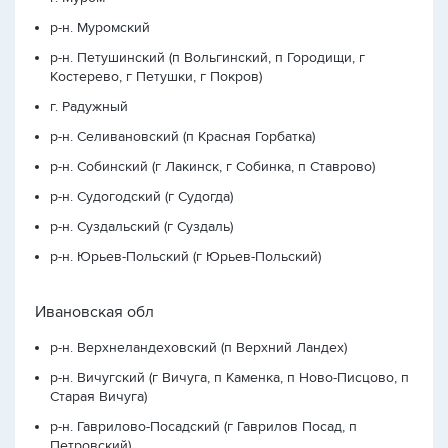
р-н. Муромский
р-н. Петушинский (п Вольгинский, п Городищи, г
Костерево, г Петушки, г Покров)
г. Радужный
р-н. Селивановский (п Красная Горбатка)
р-н. Собинский (г Лакинск, г Собинка, п Ставрово)
р-н. Судогодский (г Судогда)
р-н. Суздальский (г Суздаль)
р-н. Юрьев-Польский (г Юрьев-Польский)
Ивановская обл
р-н. Верхнеландеховский (п Верхний Ландех)
р-н. Вичугский (г Вичуга, п Каменка, п Ново-Писцово, п
Старая Вичуга)
р-н. Гаврилово-Посадский (г Гаврилов Посад, п
Петровский)