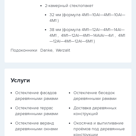
2-камерный стеклопакет
32 мм (формула
4М1—10Al—4М1—10Al—
4М1
)
38 мм (формула
4М1—12Al—4М1—14Al—
4М1 ,
4М1—12Al—4М1—14AlAr—4И ,
4М1
—12Al—4М1—12Al—6М1
)
Подоконники
Danke, Werzalit
Услуги
Остекление фасадов
Остекление беседок
деревянными рамами
деревянными рамами
Остекление террас
Доставка деревянных
деревянными рамами
конструкций
Остекление веранд
Окосячка и выпиливание
деревянными окнами
проёмов под деревянные
конструкции