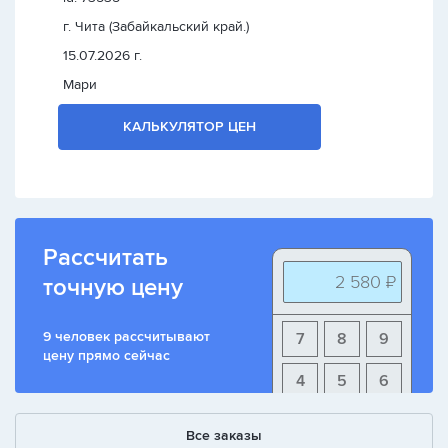
г. Чита (Забайкальский край.)
15.07.2026 г.
Мари
КАЛЬКУЛЯТОР ЦЕН
Рассчитать
2 580 ₽
точную цену
9 человек рассчитывают
7
8
9
цену прямо сейчас
4
5
6
1
2
3
Все заказы