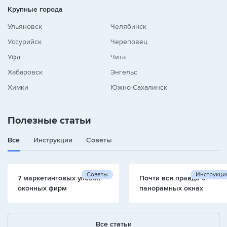
Крупные города
Ульяновск
Челябинск
Уссурийск
Череповец
Уфа
Чита
Хабаровск
Энгельс
Химки
Южно-Сахалинск
Полезные статьи
Все
Инструкции
Советы
Советы
Инструкци
7 маркетинговых уловок
Почти вся правда о
оконных фирм
панорамных окнах
Все статьи