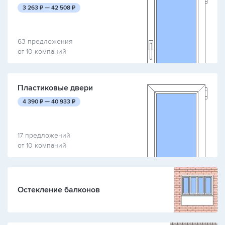
руб.
руб.
3 263
₽ —
42 508
₽
63 предложения
от 10 компаний
Пластиковые двери
руб.
руб.
4 390
₽ —
40 933
₽
17 предложений
от 10 компаний
Остекление балконов