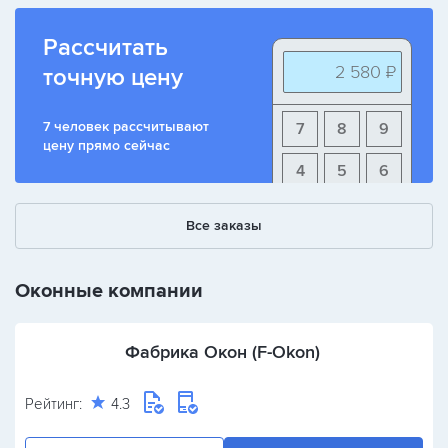
Рассчитать
2 580 ₽
точную цену
7 человек рассчитывают
7
8
9
цену прямо сейчас
4
5
6
1
2
3
Все заказы
+
-
/
Оконные компании
Фабрика Окон (F-Okon)
Рейтинг:
4.3