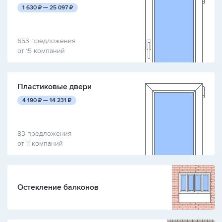
руб.
руб.
1 630
₽ —
25 097
₽
653 предложения
от 15 компаний
Пластиковые двери
руб.
руб.
4 190
₽ —
14 231
₽
83 предложения
от 11 компаний
Остекление балконов