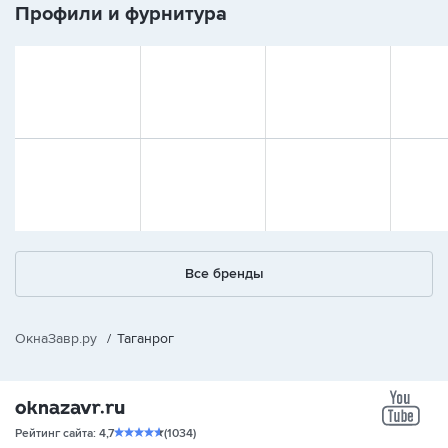
Профили и фурнитура
Все бренды
ОкнаЗавр.ру
/
Таганрог
yo
Рейтинг сайта: 4,7
(1034)