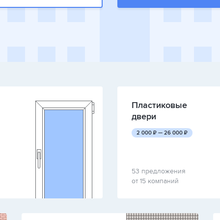
Пластиковые
двери
руб.
руб.
2 000
₽ —
26 000
₽
53 предложения
от 15 компаний