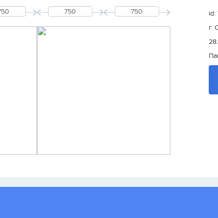
id:
г.
28
Па