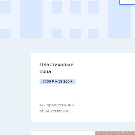
Пластиковые
окна
руб.
руб.
1 000
₽ —
38 200
₽
412 предложений
от 24 компаний