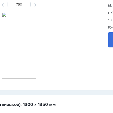
id
г.
10.
Ю
тановкой), 1300 х 1350 мм