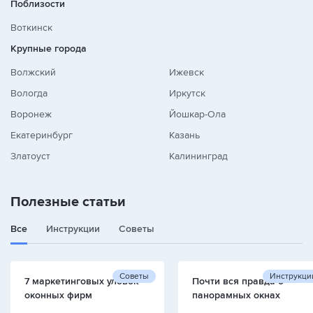
Поблизости
Воткинск
Крупные города
Волжский
Ижевск
Вологда
Иркутск
Воронеж
Йошкар-Ола
Екатеринбург
Казань
Златоуст
Калининград
Полезные статьи
Все
Инструкции
Советы
Советы
Инструкци
7 маркетинговых уловок
Почти вся правда о
оконных фирм
панорамных окнах