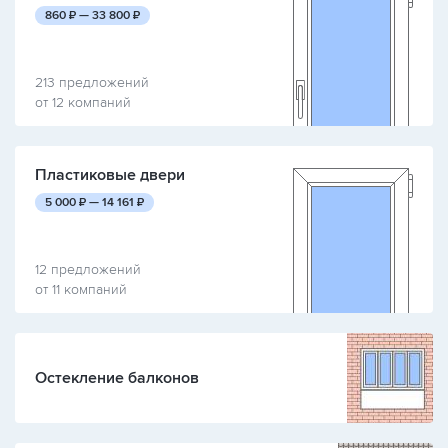
руб.
руб.
860
₽ —
33 800
₽
213 предложений
от 12 компаний
Пластиковые двери
руб.
руб.
5 000
₽ —
14 161
₽
12 предложений
от 11 компаний
Остекление балконов