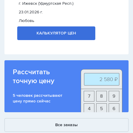
г. Ижевск (Удмуртская Респ.)
23.01.2026 г.
Любовь
КАЛЬКУЛЯТОР ЦЕН
Рассчитать
2 580 ₽
точную цену
5 человек рассчитывают
7
8
9
цену прямо сейчас
4
5
6
1
2
3
Все заказы