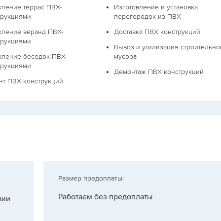
кление террас ПВХ-
Изготовление и установка
трукциями
перегородок из ПВХ
кление веранд ПВХ-
Доставка ПВХ конструкций
трукциями
Вывоз и утилизация строительно
кление беседок ПВХ-
мусора
трукциями
Демонтаж ПВХ конструкций
нт ПВХ конструкций
Размер предоплаты:
Работаем без предоплаты
нии