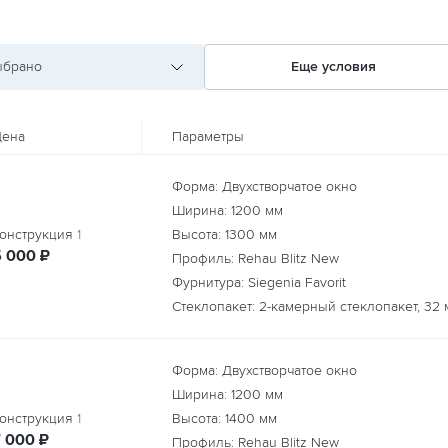
ыбрано
Еще условия
ена
Параметры
Форма: Двухстворчатое окно
Ширина:
1200
мм
онструкция
1
Высота:
1300
мм
руб.
5 000
₽
Профиль: Rehau Blitz New
Фурнитура: Siegenia Favorit
Стеклопакет: 2-камерный стеклопакет, 32 
Форма: Двухстворчатое окно
Ширина:
1200
мм
онструкция
1
Высота:
1400
мм
руб.
7 000
₽
Профиль: Rehau Blitz New