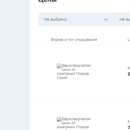
Не выбрано
Не в
Форма и тип открывания
Ц
К
К