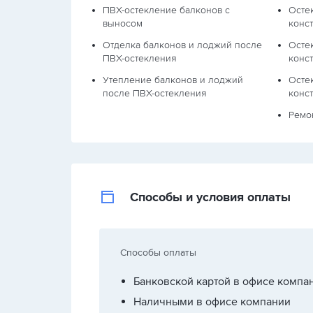
ПВХ-остекление балконов с
Осте
выносом
конс
Отделка балконов и лоджий после
Осте
ПВХ-остекления
конс
Утепление балконов и лоджий
Осте
после ПВХ-остекления
конс
Ремо
Способы и условия оплаты
Способы оплаты
Банковской картой в офисе компа
Наличными в офисе компании