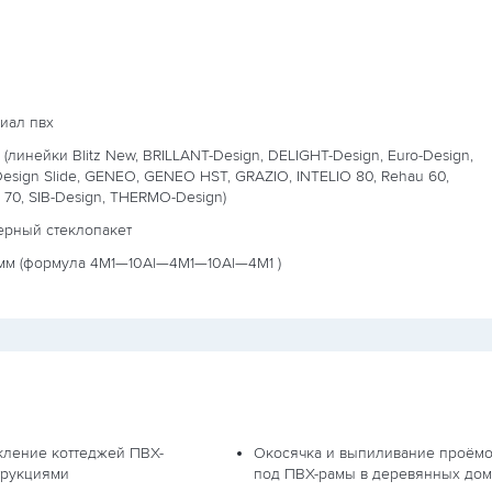
иал пвх
 (линейки Blitz New, BRILLANT-Design, DELIGHT-Design, Euro-Design,
Design Slide, GENEO, GENEO HST, GRAZIO, INTELIO 80, Rehau 60,
 70, SIB-Design, THERMO-Design)
ерный стеклопакет
мм (формула
4М1—10Al—4М1—10Al—4М1
)
кление коттеджей ПВХ-
Окосячка и выпиливание проём
трукциями
под ПВХ-рамы в деревянных дом