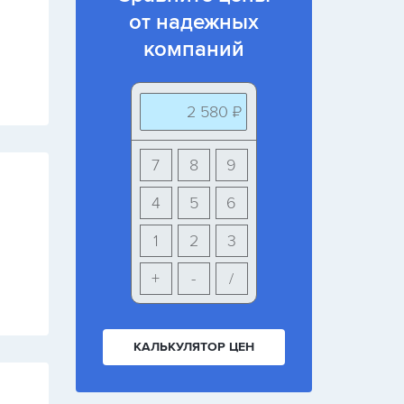
от надежных
компаний
2 580 ₽
7
8
9
4
5
6
1
2
3
+
-
/
КАЛЬКУЛЯТОР ЦЕН