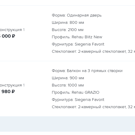
Форма: Одинарная дверь
Ширина:
800
мм
онструкция
1
Высота:
2100
мм
руб.
5 000
₽
Профиль: Rehau Blitz New
Фурнитура: Siegenia Favorit
Стеклопакет: 2-камерный стеклопакет, 32 
Форма: Балкон на 3 прямых створки
Ширина:
900
мм
онструкция
1
Высота:
1000
мм
руб.
7 980
₽
Профиль: Rehau GRAZIO
Фурнитура: Siegenia Favorit
Стеклопакет: 2-камерный стеклопакет, 32 