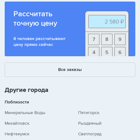
Рассчитать
2 580 ₽
точную цену
8 человек рассчитывают
7
8
9
цену прямо сейчас
4
5
6
1
2
3
Все заказы
+
-
/
Другие города
Поблизости
Минеральные Воды
Пятигорск
Михайловск
Рыздвяный
Нефтекумск
Светлоград