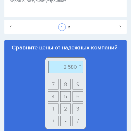
хорошо, результат устраивает.
Следующая стран
1
2
Сравните цены от надежных компаний
2 580 ₽
7
8
9
4
5
6
1
2
3
+
-
/