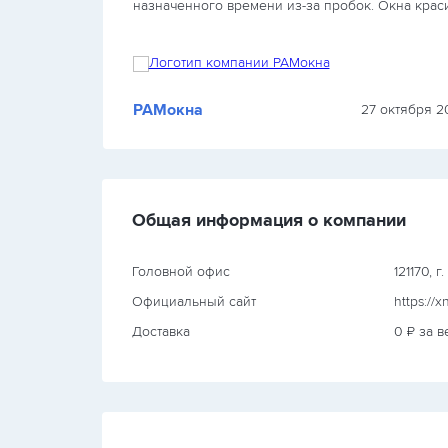
целом
назначенного времени из-за пробок. Окна крас
вписались в интерьер, открываются плавно, но…
РАМокна
2023 г.
27 октября 20
Общая информация о компании
Головной офис
121170, 
Официальный сайт
https://x
Доставка
0 ₽ за в