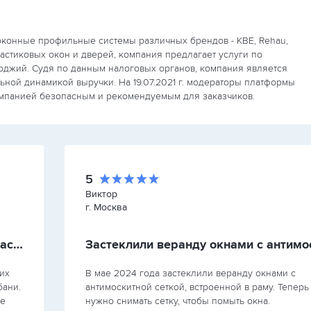
конные профильные системы различных брендов - KBE, Rehau,
пластиковых окон и дверей, компания предлагает услуги по
оджий. Судя по данным налоговых органов, компания является
ной динамикой выручки. На 19.07.2021 г. модераторы платформы
компанией безопасным и рекомендуемым для заказчиков.
5
Виктор
г. Москва
Монтажная команда приехала на 3 часа позже назначенного времени
их
В мае 2024 года застеклили веранду окнами с
бани.
антимоскитной сеткой, встроенной в раму. Теперь
же
нужно снимать сетку, чтобы помыть окна.