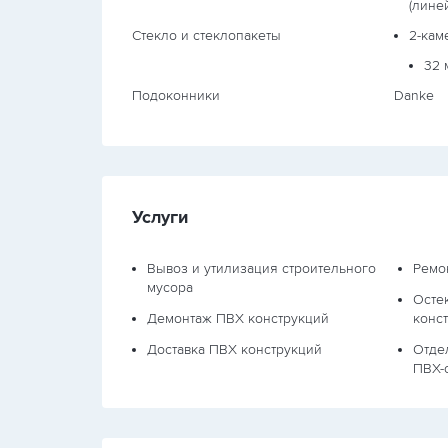
(линей
Стекло и стеклопакеты
2-кам
32 
Подоконники
Danke
Услуги
Вывоз и утилизация строительного
Ремо
мусора
Осте
Демонтаж ПВХ конструкций
конс
Доставка ПВХ конструкций
Отде
ПВХ-