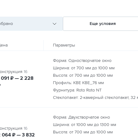
ыбрано
Еще условия
ена
Параметры
Форма: Одностворчатое окно
Ширина: от
700
мм до
1000
мм
онструкция
16
Высота: от
700
мм до
1000
мм
руб.
руб.
 091
₽ — 2 228
Профиль: KBE KBE_76 мм
₽
Фурнитура: Roto Roto NT
Стеклопакет: 2-камерный стеклопакет, 32 
Форма: Двухстворчатое окно
Ширина: от
1000
мм до
1300
мм
онструкция
16
Высота: от
700
мм до
1000
мм
руб.
руб.
2 064
₽ — 3 832