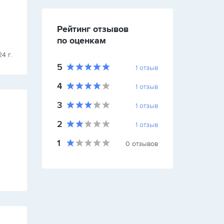
вызывать монтажников для исправления дефектов
 для
установки. Сервис обслуживания клиентов мог бы
быть…
Рейтинг отзывов
по оценкам
РАМокна
4 г.
26 октября 2023
5
1
отзыв
4
1
отзыв
3
1
отзыв
2
1
отзыв
1
0
отзывов