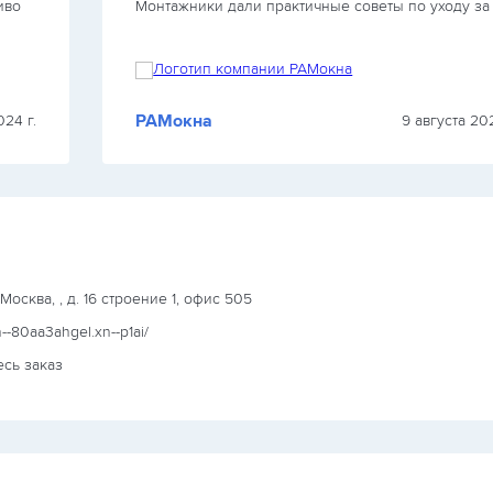
иво
Монтажники дали практичные советы по уходу за
окнами, а также предложили установить роллеты
дополнительной…
РАМокна
24 г.
9 августа 202
г. Москва, , д. 16 строение 1, офис 505
n--80aa3ahgel.xn--p1ai/
есь заказ