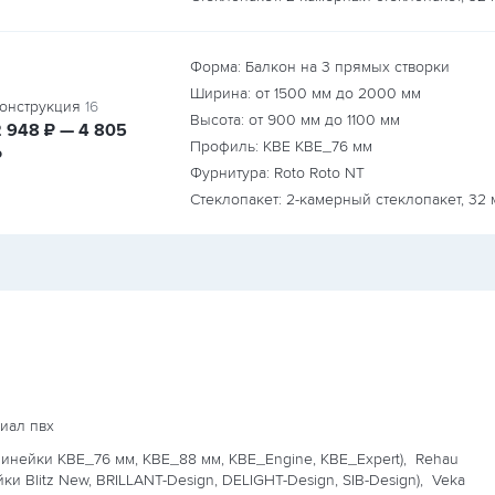
Форма: Балкон на 3 прямых створки
Ширина: от
1500
мм до
2000
мм
онструкция
16
Высота: от
900
мм до
1100
мм
руб.
руб.
2 948
₽ — 4 805
Профиль: KBE KBE_76 мм
₽
Фурнитура: Roto Roto NT
Стеклопакет: 2-камерный стеклопакет, 32 
иал пвх
линейки KBE_76 мм, KBE_88 мм, KBE_Engine, KBE_Expert),
Rehau
йки Blitz New, BRILLANT-Design, DELIGHT-Design, SIB-Design),
Veka