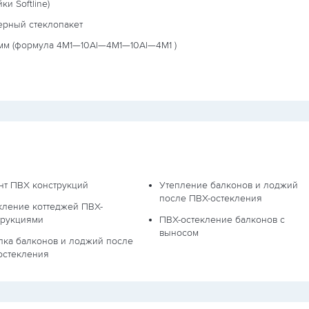
ки Softline)
ерный стеклопакет
мм (формула
4М1—10Al—4М1—10Al—4М1
)
нт ПВХ конструкций
Утепление балконов и лоджий
после ПВХ-остекления
кление коттеджей ПВХ-
трукциями
ПВХ-остекление балконов с
выносом
лка балконов и лоджий после
остекления