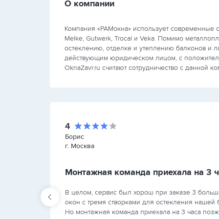
О компании
Компания «РАМокна» использует современные о
Melke, Gutwerk, Trocal и Veka. Помимо металло
остеклению, отделке и утеплению балконов и л
действующим юридическом лицом, с положитель
OknaZavr.ru считают сотрудничество с данной 
4
Борис
г. Москва
В целом терпимо, но сервис хотелось бы лучше
В целом, сервис был хорош при заказе 3 больш
и
окон с тремя створками для остекления нашей 
же
Но монтажная команда приехала на 3 часа поз