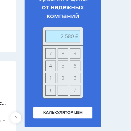
от надежных
компаний
2 580 ₽
7
8
9
4
5
6
2
1
2
3
Михаил
г. Москва
+
-
/
Застеклили веранду окнами с антимоскитной сеткой
Сервис обслуживания клиентов мог бы быть организов
КАЛЬКУЛЯТОР ЦЕН
Три окна с тремя створками для спальни и гостино
 не
в доме среднего качества, а монтаж выполнен
небрежно, с зазорами. Нужно было повторно