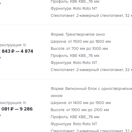
Профиль: KBE KBE_76 мм
₽
Фурнитура: Roto Roto NT
Стеклопакет: 2-камерный стеклопакет, 32 
Форма: Трехстворчатое окно
Ширина: от
1500
мм до
1800
мм
онструкция
16
Высота: от
700
мм до
1000
мм
руб.
руб.
2 843
₽ — 4 874
Профиль: KBE KBE_76 мм
₽
Фурнитура: Roto Roto NT
Стеклопакет: 2-камерный стеклопакет, 32 
Форма: Балконный блок с одностворчаты
окном
онструкция
16
Ширина: от
1400
мм до
1900
мм
руб.
руб.
7 081
₽ — 9 286
Высота: от
1900
мм до
2100
мм
₽
Профиль: KBE KBE_76 мм
Фурнитура: Roto Roto NT
Стеклопакет: 2-камерный стеклопакет, 32 