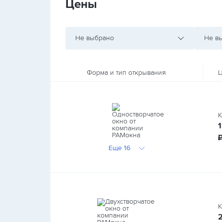
Цены
Не выбрано
Не в
Форма и тип открывания
Ц
К
1
Еще 16
К