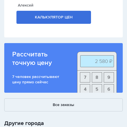
Алексей
КАЛЬКУЛЯТОР ЦЕН
Рассчитать
2 580 ₽
точную цену
7 человек рассчитывают
7
8
9
цену прямо сейчас
4
5
6
1
2
3
Все заказы
+
-
/
Другие города