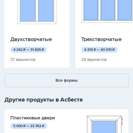
Двухстворчатые
Трехстворчатые
руб.
руб.
руб.
руб.
4 242
₽ —
31 825
₽
6 310
₽ —
43 070
₽
37 вариантов
28 вариантов
Все формы
Другие продукты в Асбесте
Пластиковые двери
руб.
руб.
5 000
₽ —
23 762
₽