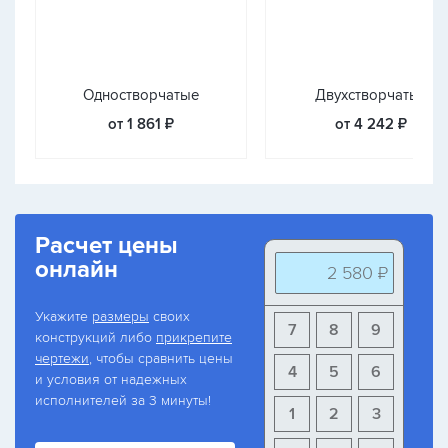
Одностворчатые
Двухстворчатые
от 1 861 ₽
от 4 242 ₽
Расчет цены
онлайн
2 580 ₽
Укажите
размеры
своих
7
8
9
конструкций либо
прикрепите
чертежи
, чтобы сравнить цены
4
5
6
и условия от надежных
исполнителей за 3 минуты!
1
2
3