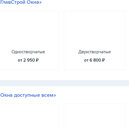
«ГлавСтрой Окна»
Одностворчатые
Двухстворчатые
от 2 950 ₽
от 6 800 ₽
«Окна доступные всем»