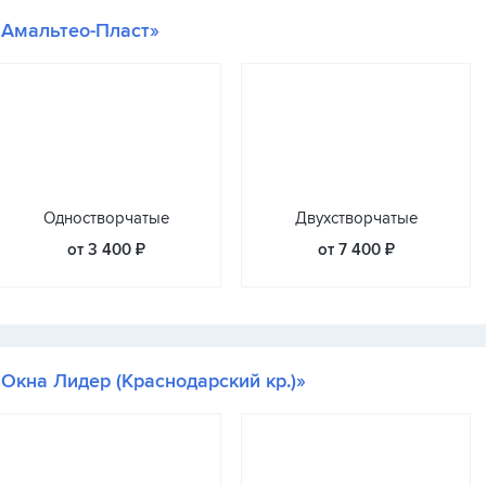
«Амальтео-Пласт»
Одностворчатые
Двухстворчатые
от 3 400 ₽
от 7 400 ₽
«Окна Лидер (Краснодарский кр.)»