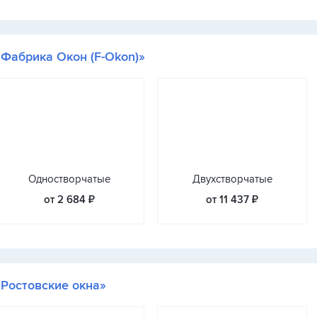
«Фабрика Окон (F-Okon)»
Одностворчатые
Двухстворчатые
от 2 684 ₽
от 11 437 ₽
«Ростовские окна»