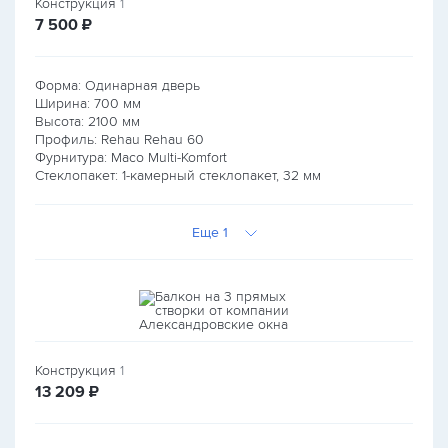
Конструкция
1
руб.
7 500
₽
Форма: Одинарная дверь
Ширина:
700
мм
Высота:
2100
мм
Профиль: Rehau Rehau 60
Фурнитура: Maco Multi-Komfort
Стеклопакет: 1-камерный стеклопакет, 32 мм
Еще 1
Конструкция
1
руб.
13 209
₽