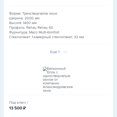
Форма: Трехстворчатое окно
Ширина:
2000
мм
Высота:
1400
мм
Профиль: Rehau Rehau 60
Фурнитура: Maco Multi-Komfort
Стеклопакет: 1-камерный стеклопакет, 32 мм
Еще 1
Под ключ
1
руб.
13 500
₽