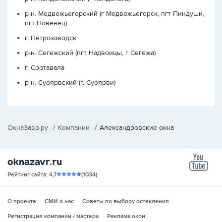
р-н. Медвежьегорский (г Медвежьегорск, пгт Пиндуши,
пгт Повенец)
г. Петрозаводск
р-н. Сегежский (пгт Надвоицы, г Сегежа)
г. Сортавала
р-н. Суоярвский (г. Суоярви)
ОкнаЗавр.ру
/
Компании
/
Александровские окна
yo
Рейтинг сайта: 4,7
(1034)
О проекте
СМИ о нас
Советы по выбору остекления
Регистрация компании / мастера
Реклама окон