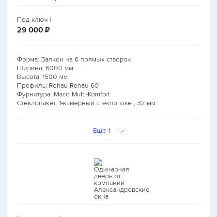
Под ключ
1
руб.
29 000
₽
Форма: Балкон на 6 прямых створок
Ширина:
6000
мм
Высота:
1500
мм
Профиль: Rehau Rehau 60
Фурнитура: Maco Multi-Komfort
Стеклопакет: 1-камерный стеклопакет, 32 мм
Еще 1