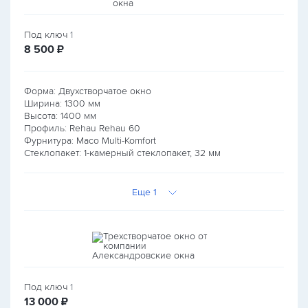
Под ключ
1
руб.
8 500
₽
Форма: Двухстворчатое окно
Ширина:
1300
мм
Высота:
1400
мм
Профиль: Rehau Rehau 60
Фурнитура: Maco Multi-Komfort
Стеклопакет: 1-камерный стеклопакет, 32 мм
Еще 1
Под ключ
1
руб.
13 000
₽