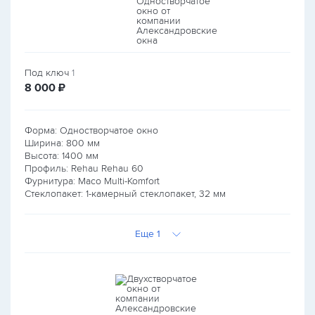
Под ключ
1
руб.
8 000
₽
Форма: Одностворчатое окно
Ширина:
800
мм
Высота:
1400
мм
Профиль: Rehau Rehau 60
Фурнитура: Maco Multi-Komfort
Стеклопакет: 1-камерный стеклопакет, 32 мм
Еще 1