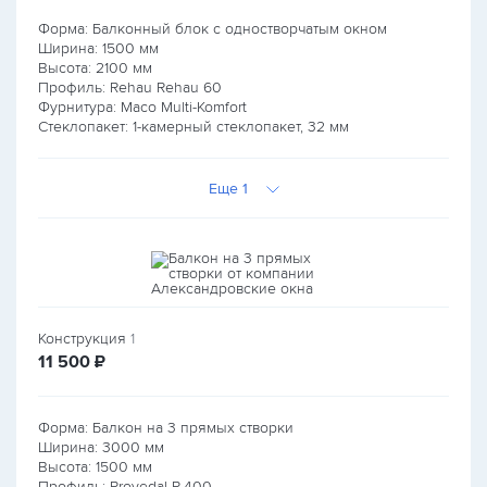
Форма: Балконный блок с одностворчатым окном
Ширина:
1500
мм
Высота:
2100
мм
Профиль: Rehau Rehau 60
Фурнитура: Maco Multi-Komfort
Стеклопакет: 1-камерный стеклопакет, 32 мм
Еще 1
Конструкция
1
руб.
11 500
₽
Форма: Балкон на 3 прямых створки
Ширина:
3000
мм
Высота:
1500
мм
Профиль: Provedal P-400