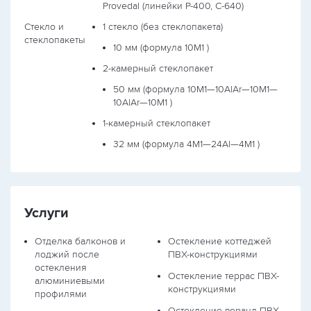
Provedal (линейки P-400, С-640)
Стекло и
1 стекло (без стеклопакета)
стеклопакеты
10 мм (формула
10М1
)
2-камерный стеклопакет
50 мм (формула
10М1—10AlAr—10М1—
10AlAr—10М1
)
1-камерный стеклопакет
32 мм (формула
4М1—24Al—4М1
)
Услуги
Отделка балконов и
Остекление коттеджей
лоджий после
ПВХ-конструкциями
остекления
Остекление террас ПВХ-
алюминиевыми
конструкциями
профилями
Остекление веранд ПВХ-