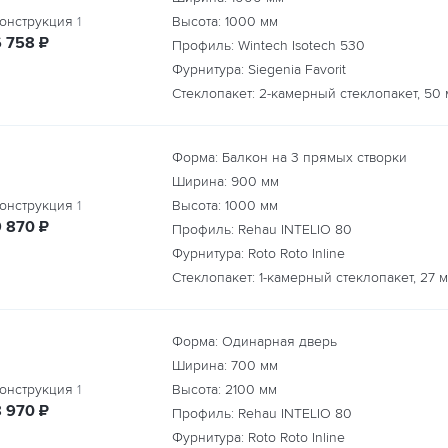
онструкция
1
Высота:
1000
мм
руб.
6 758
₽
Профиль: Wintech Isotech 530
Фурнитура: Siegenia Favorit
Стеклопакет: 2-камерный стеклопакет, 50
Форма: Балкон на 3 прямых створки
Ширина:
900
мм
онструкция
1
Высота:
1000
мм
руб.
9 870
₽
Профиль: Rehau INTELIO 80
Фурнитура: Roto Roto Inline
Стеклопакет: 1-камерный стеклопакет, 27 
Форма: Одинарная дверь
Ширина:
700
мм
онструкция
1
Высота:
2100
мм
руб.
8 970
₽
Профиль: Rehau INTELIO 80
Фурнитура: Roto Roto Inline