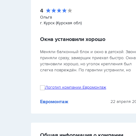
4
Ольга
г. Курск (Курская обл)
Окна установили хорошо
Меняли балконный блок и окно в детской. Звонок
рщик
приняли сразу, замерщик приехал быстро. Окна
но
установили хорошо, но уголок крепления был
ся, но
слегка повреждён. По гарантии устранили, но
к…
потратили неделю. В целом довольны, но серви
бы быть…
Евромонтаж
2025 г.
22 апреля 20
Общая информация о компании