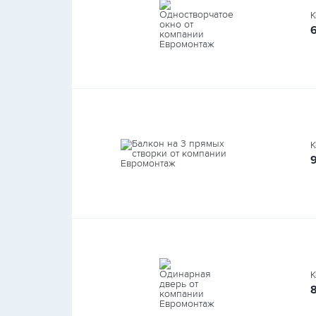
К
К
К