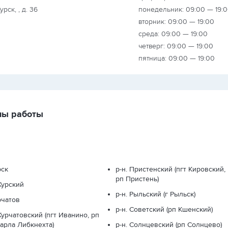
урск, , д. 36
понедельник: 09:00 — 19:
вторник: 09:00 — 19:00
среда: 09:00 — 19:00
четверг: 09:00 — 19:00
пятница: 09:00 — 19:00
ны работы
рск
р-н. Пристенский (пгт Кировский,
рп Пристень)
 Курский
р-н. Рыльский (г Рыльск)
урчатов
р-н. Советский (рп Кшенский)
 Курчатовский (пгт Иванино, рп
Карла Либкнехта)
р-н. Солнцевский (рп Солнцево)