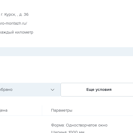
. Курск, , д. 36
euro-montazh.ru/
 каждый километр
ыбрано
Еще условия
ена
Параметры
Форма: Одностворчатое окно
Ширина:
1000
мм