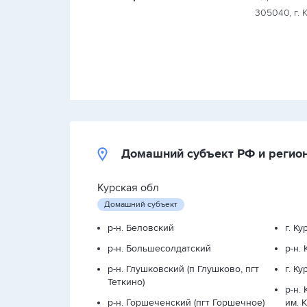
305040, г. К
Домашний субъект РФ и регио
Курская обл
Домашний субъект
р-н. Беловский
г. Ку
р-н. Большесолдатский
р-н.
р-н. Глушковский (п Глушково, пгт
г. К
Теткино)
р-н.
р-н. Горшеченский (пгт Горшечное)
им. 