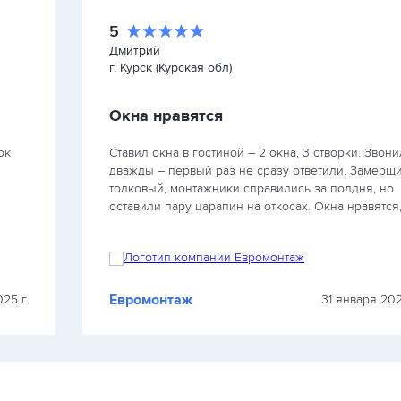
5
Дмитрий
г. Курск (Курская обл)
Окна нравятся
Ставил окна в гостиной – 2 окна, 3 створки. Звонил
дважды – первый раз не сразу ответили. Замерщ
толковый, монтажники справились за полдня, но
оставили пару царапин на откосах. Окна нравятся
с мог
хотелось бы более внимательного отношения к…
Евромонтаж
25 г.
31 января 202