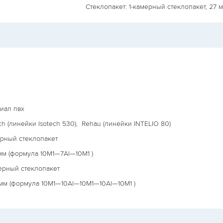
Стеклопакет: 1-камерный стеклопакет, 27 
иал пвх
ch (линейки Isotech 530),
Rehau (линейки INTELIO 80)
ерный стеклопакет
мм (формула
10М1—7Al—10М1
)
ерный стеклопакет
мм (формула
10М1—10Al—10М1—10Al—10М1
)