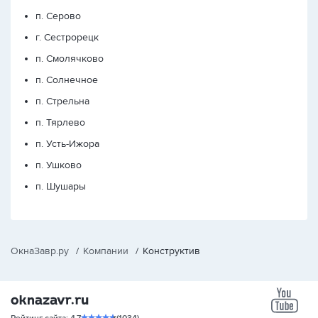
п. Серово
г. Сестрорецк
п. Смолячково
п. Солнечное
п. Стрельна
п. Тярлево
п. Усть-Ижора
п. Ушково
п. Шушары
ОкнаЗавр.ру
/
Компании
/
Конструктив
yo