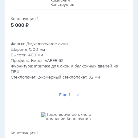
Конструкция
1
руб.
5 000
₽
Форма: Двухстворчатое окно
Ширина:
1300
мм
Высота:
1400
мм
Профиль: Ivaper IVAPER 62
Фурнитура: Internika для окон и балконных дверей из
ПВХ
Стеклопакет: 2-камерный стеклопакет, 32 мм
Еще 1
Конструкция
1