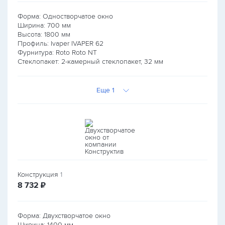
Форма: Одностворчатое окно
Ширина:
700
мм
Высота:
1800
мм
Профиль: Ivaper IVAPER 62
Фурнитура: Roto Roto NT
Стеклопакет: 2-камерный стеклопакет, 32 мм
Еще 1
Конструкция
1
руб.
8 732
₽
Форма: Двухстворчатое окно
Ширина:
1400
мм