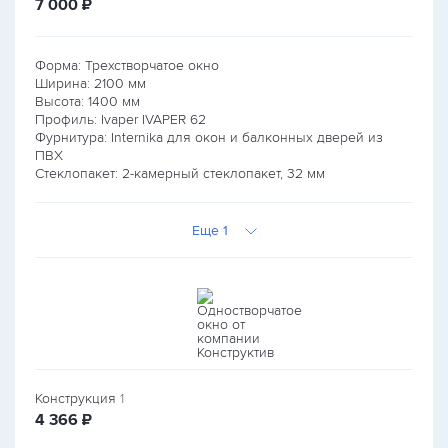
руб.
7 000
₽
Форма: Трехстворчатое окно
Ширина:
2100
мм
Высота:
1400
мм
Профиль: Ivaper IVAPER 62
Фурнитура: Internika для окон и балконных дверей из
ПВХ
Стеклопакет: 2-камерный стеклопакет, 32 мм
Еще 1
Конструкция
1
руб.
4 366
₽