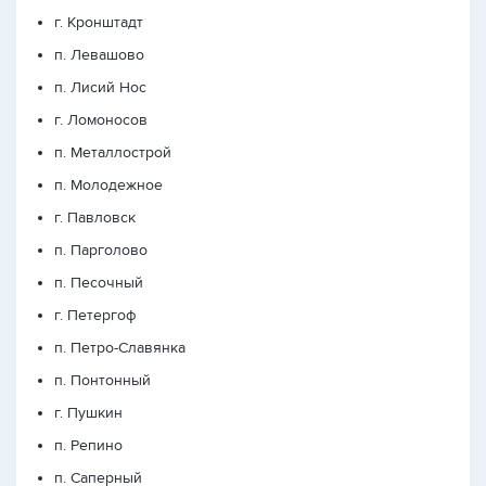
г. Кронштадт
п. Левашово
п. Лисий Нос
г. Ломоносов
п. Металлострой
п. Молодежное
г. Павловск
п. Парголово
п. Песочный
г. Петергоф
п. Петро-Славянка
п. Понтонный
г. Пушкин
п. Репино
п. Саперный