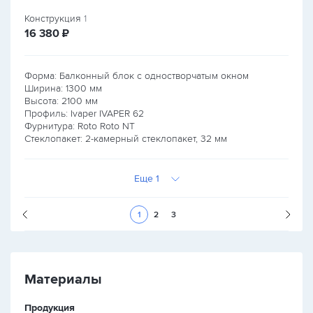
Конструкция
1
руб.
16 380
₽
Форма: Балконный блок с одностворчатым окном
Ширина:
1300
мм
Высота:
2100
мм
Профиль: Ivaper IVAPER 62
Фурнитура: Roto Roto NT
Стеклопакет: 2-камерный стеклопакет, 32 мм
Еще 1
Следующая стран
1
2
3
Материалы
Продукция