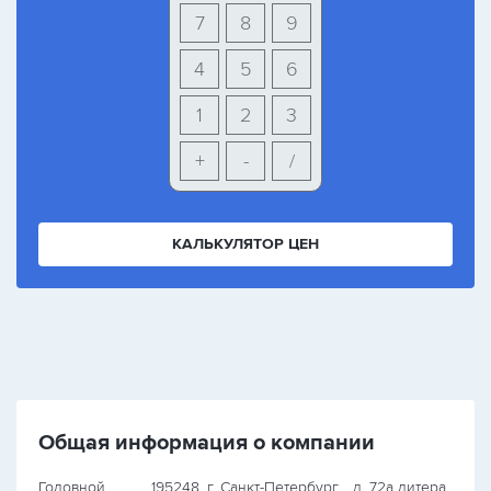
7
8
9
4
5
6
1
2
3
+
-
/
КАЛЬКУЛЯТОР ЦЕН
Общая информация о компании
Головной
195248, г. Санкт-Петербург, , д. 72а литера