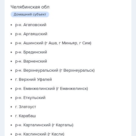
Челябинская обл
Домашний субъект
р-н. Агаповский
р-н. Аргаяшский
р-н. Ашинский (г Аша, г Миньяр, г Сим)
р-н. Брединский
р-н. Варненский
р-н. Верхнеуральский (г Верхнеуральск)
г. Верхний Уфалей
р-н. Еманжелинский (г Еманжелинск)
р-н. Еткульский
г. Златоуст
г. Карабаш
р-н. Карталинский (г Карталы)
р-н. Каслинский (г Касли)