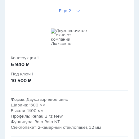
Еще 2
Конструкция
1
руб.
6 940
₽
Под ключ
1
руб.
10 500
₽
Форма: Двухстворчатое окно
Ширина:
1300
мм
Высота:
1400
мм
Профиль: Rehau Blitz New
Фурнитура: Roto Roto NT
Стеклопакет: 2-камерный стеклопакет, 32 мм