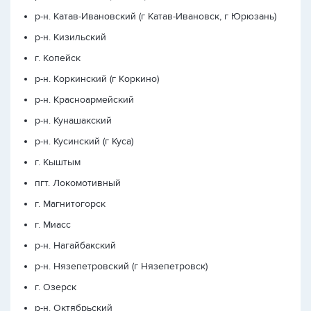
р-н. Катав-Ивановский (г Катав-Ивановск, г Юрюзань)
р-н. Кизильский
г. Копейск
р-н. Коркинский (г Коркино)
р-н. Красноармейский
р-н. Кунашакский
р-н. Кусинский (г Куса)
г. Кыштым
пгт. Локомотивный
г. Магнитогорск
г. Миасс
р-н. Нагайбакский
р-н. Нязепетровский (г Нязепетровск)
г. Озерск
р-н. Октябрьский