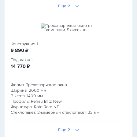
Еще 2
Конструкция
1
руб.
9 890
₽
Под ключ
1
руб.
14 770
₽
Форма: Трехстворчатое окно
Ширина:
2000
мм
Высота:
1400
мм
Профиль: Rehau Blitz New
Фурнитура: Roto Roto NT
Стеклопакет: 2-камерный стеклопакет, 32 мм
Еще 2