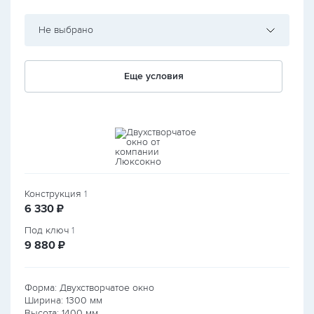
Не выбрано
Еще условия
Конструкция
1
руб.
6 330
₽
Под ключ
1
руб.
9 880
₽
Форма: Двухстворчатое окно
Ширина:
1300
мм
Высота:
1400
мм