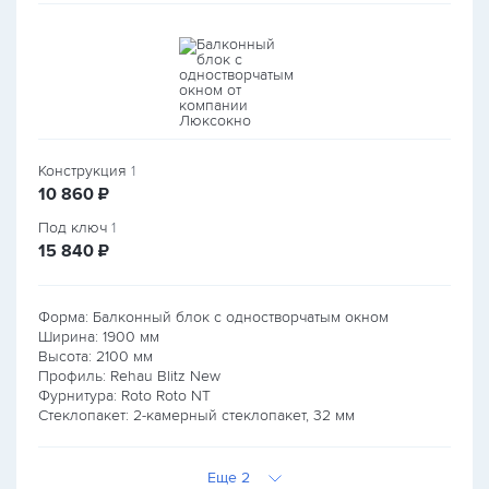
Конструкция
1
руб.
10 860
₽
Под ключ
1
руб.
15 840
₽
Форма: Балконный блок с одностворчатым окном
Ширина:
1900
мм
Высота:
2100
мм
Профиль: Rehau Blitz New
Фурнитура: Roto Roto NT
Стеклопакет: 2-камерный стеклопакет, 32 мм
Еще 2