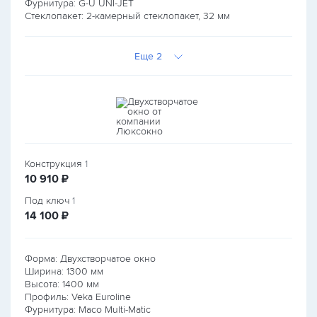
Фурнитура: G-U UNI-JET
Стеклопакет: 2-камерный стеклопакет, 32 мм
Еще 2
Конструкция
1
руб.
10 910
₽
Под ключ
1
руб.
14 100
₽
Форма: Двухстворчатое окно
Ширина:
1300
мм
Высота:
1400
мм
Профиль: Veka Euroline
Фурнитура: Maco Multi-Matic