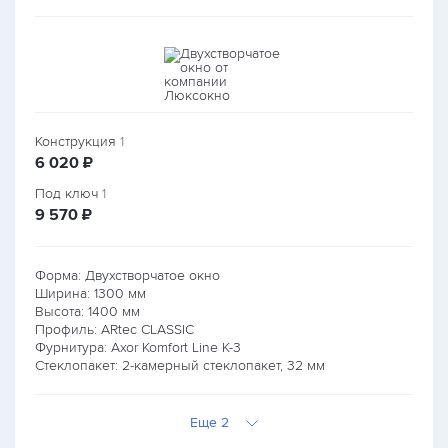
Конструкция
1
руб.
6 020
₽
Под ключ
1
руб.
9 570
₽
Форма: Двухстворчатое окно
Ширина:
1300
мм
Высота:
1400
мм
Профиль: ARtec CLASSIC
Фурнитура: Axor Komfort Line K-3
Стеклопакет: 2-камерный стеклопакет, 32 мм
Еще 2