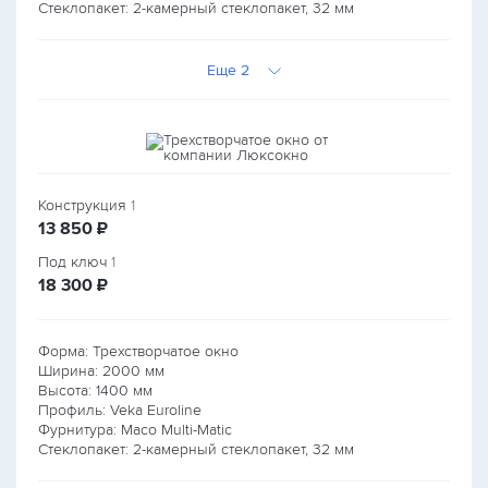
Стеклопакет: 2-камерный стеклопакет, 32 мм
Еще 2
Конструкция
1
руб.
13 850
₽
Под ключ
1
руб.
18 300
₽
Форма: Трехстворчатое окно
Ширина:
2000
мм
Высота:
1400
мм
Профиль: Veka Euroline
Фурнитура: Maco Multi-Matic
Стеклопакет: 2-камерный стеклопакет, 32 мм