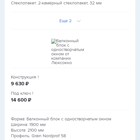
Стеклопакет: 2-камерный стеклопакет, 32 мм
Еще 2
Конструкция
1
руб.
9 630
₽
Под ключ
1
руб.
14 600
₽
Форма: Балконный блок с одностворчатым окном
Ширина:
1900
мм
Высота:
2100
мм
Профиль: Grain Nordprof 58