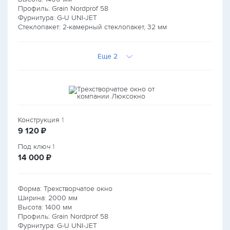
Профиль: Grain Nordprof 58
Фурнитура: G-U UNI-JET
Стеклопакет: 2-камерный стеклопакет, 32 мм
Еще 2
Конструкция
1
руб.
9 120
₽
Под ключ
1
руб.
14 000
₽
Форма: Трехстворчатое окно
Ширина:
2000
мм
Высота:
1400
мм
Профиль: Grain Nordprof 58
Фурнитура: G-U UNI-JET