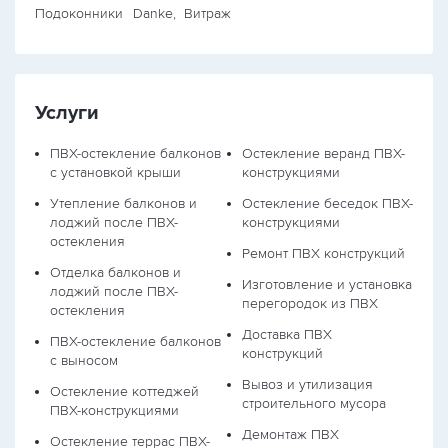
Подоконники
Danke, Витраж
Услуги
ПВХ-остекление балконов
Остекление веранд ПВХ-
с установкой крыши
конструкциями
Утепление балконов и
Остекление беседок ПВХ-
лоджий после ПВХ-
конструкциями
остекления
Ремонт ПВХ конструкций
Отделка балконов и
Изготовление и установка
лоджий после ПВХ-
перегородок из ПВХ
остекления
Доставка ПВХ
ПВХ-остекление балконов
конструкций
с выносом
Вывоз и утилизация
Остекление коттеджей
строительного мусора
ПВХ-конструкциями
Демонтаж ПВХ
Остекление террас ПВХ-