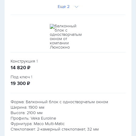
Еще 2
Конструкция
1
руб.
14 820
₽
Под ключ
1
руб.
19 300
₽
Форма: Балконный блок с одностворчатым окном
Ширина:
1900
мм
Высота:
2100
мм
Профиль: Veka Euroline
Фурнитура: Maco Multi-Matic
Стеклопакет: 2-камерный стеклопакет, 32 мм