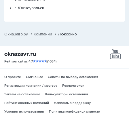
г. Южноуральск
ОкнаЗавр.ру
/
Компании
/
Люксокно
yo
Рейтинг сайта: 4,7
(1034)
О проекте
СМИ о нас
Советы по выбору остекления
Регистрация компании / мастера
Реклама окон
Заказы на остекление
Калькуляторы остекления
Рейтинг оконных компаний
Написать в поддержку
Условия использования
Политика конфиденциальности