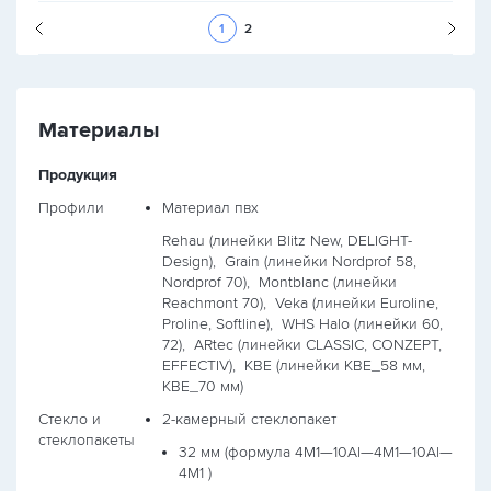
Следующая стран
1
2
Материалы
Продукция
Профили
Материал пвх
Rehau (линейки Blitz New, DELIGHT-
Design),
Grain (линейки Nordprof 58,
Nordprof 70),
Montblanc (линейки
Reachmont 70),
Veka (линейки Euroline,
Proline, Softline),
WHS Halo (линейки 60,
72),
ARtec (линейки CLASSIC, CONZEPT,
EFFECTIV),
KBE (линейки КВЕ_58 мм,
КВЕ_70 мм)
Стекло и
2-камерный стеклопакет
стеклопакеты
32 мм (формула
4М1—10Al—4М1—10Al—
4М1
)