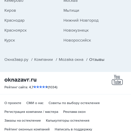
Кемерово
Москва
Киров
Мытищи
Краснодар
Нижний Новгород
Красноярск
Новокузнецк
Курск
Новороссийск
ОкнаЗавр.ру
/
Компании
/
Mozaika окна
/
Отзывы
yo
Рейтинг сайта: 4,7
(1034)
О проекте
СМИ о нас
Советы по выбору остекления
Регистрация компании / мастера
Реклама окон
Заказы на остекление
Калькуляторы остекления
Рейтинг оконных компаний
Написать в поддержку