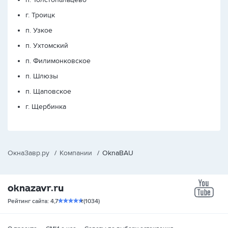
г. Троицк
п. Узкое
п. Ухтомский
п. Филимонковское
п. Шлюзы
п. Щаповское
г. Щербинка
ОкнаЗавр.ру
/
Компании
/
OknaBAU
yo
Рейтинг сайта: 4,7
(1034)