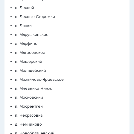
п. Лесной
п. Лесные Сторожки
п. Липки
п. Марушкинское
д. Марфино
п. Матвеевское
п. Мещерский
п. Милицейский
п. Михайлово-Ярцевское
п. Мневники Нижн.
п. Московский
п. Мосрентген
п. Некрасовка
д. Немчиново
п. Новобратцевский