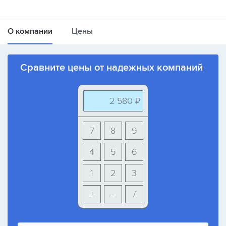
О компании
Цены
Сравните цены от надежных компаний
2 580 ₽
7
8
9
4
5
6
1
2
3
+
-
/