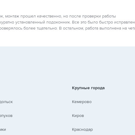
ок, монтаж прошел качественно, но после проверки работы
уратно установленный подоконник. Все это было быстро исправлен
проверялось более тщательно. В остальном, работа выполнена на че
Крупные города
дольск
Кемерово
рпухов
Киров
мки
Краснодар