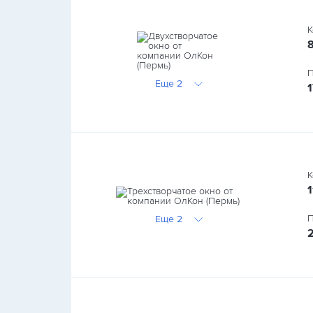
К
П
Еще 2
К
П
Еще 2