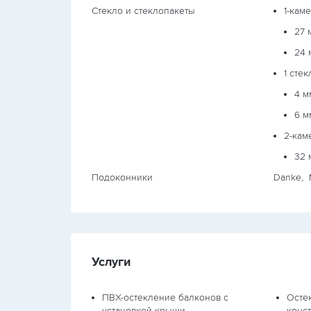
Стекло и стеклопакеты
1-кам
27 
24 
1 стек
4 м
6 м
2-кам
32 
Подоконники
Danke, 
Услуги
ПВХ-остекление балконов с
Осте
установкой крыши
конс