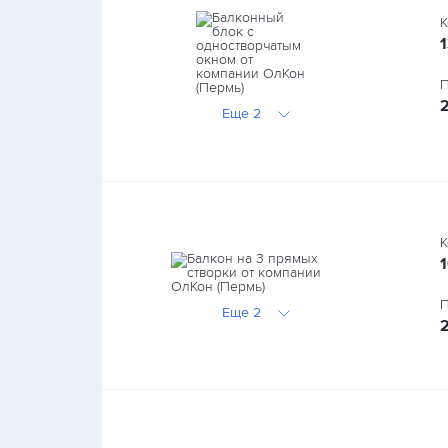
К
1
П
Еще 2
К
П
Еще 2