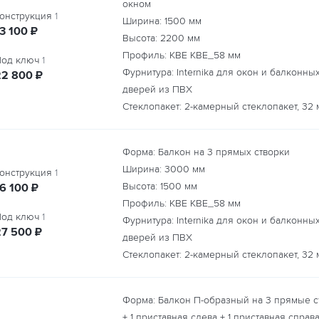
окном
онструкция
1
Ширина:
1500
мм
руб.
3 100
₽
Высота:
2200
мм
Профиль: KBE КВЕ_58 мм
од ключ
1
Фурнитура: Internika для окон и балконны
руб.
22 800
₽
дверей из ПВХ
Стеклопакет: 2-камерный стеклопакет, 32 
Форма: Балкон на 3 прямых створки
Ширина:
3000
мм
онструкция
1
руб.
Высота:
1500
мм
16 100
₽
Профиль: KBE КВЕ_58 мм
од ключ
1
Фурнитура: Internika для окон и балконны
руб.
27 500
₽
дверей из ПВХ
Стеклопакет: 2-камерный стеклопакет, 32 
Форма: Балкон П-образный на 3 прямые с
+ 1 приставная слева + 1 приставная справ