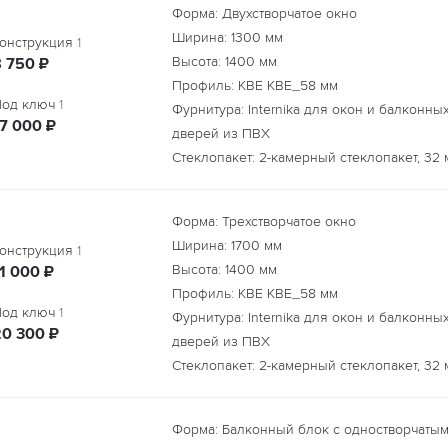
Форма: Двухстворчатое окно
Ширина:
1300
мм
онструкция
1
руб.
Высота:
1400
мм
8 750
₽
Профиль: KBE КВЕ_58 мм
од ключ
1
Фурнитура: Internika для окон и балконны
руб.
17 000
₽
дверей из ПВХ
Стеклопакет: 2-камерный стеклопакет, 32 
Форма: Трехстворчатое окно
Ширина:
1700
мм
онструкция
1
руб.
Высота:
1400
мм
11 000
₽
Профиль: KBE КВЕ_58 мм
од ключ
1
Фурнитура: Internika для окон и балконны
руб.
20 300
₽
дверей из ПВХ
Стеклопакет: 2-камерный стеклопакет, 32 
Форма: Балконный блок с одностворчаты