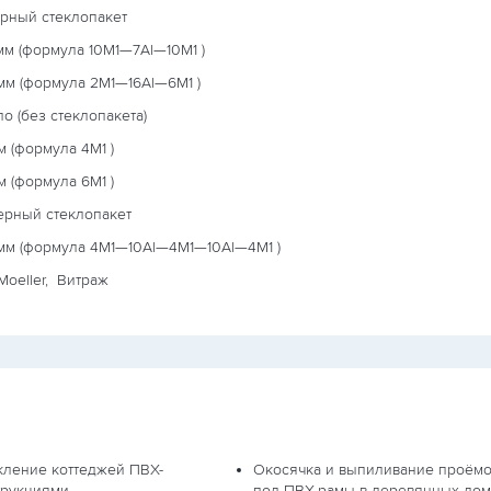
ерный стеклопакет
мм (формула
10М1—7Al—10М1
)
мм (формула
2М1—16Al—6М1
)
ло (без стеклопакета)
м (формула
4М1
)
м (формула
6М1
)
ерный стеклопакет
мм (формула
4М1—10Al—4М1—10Al—4М1
)
Moeller, Витраж
кление коттеджей ПВХ-
Окосячка и выпиливание проём
трукциями
под ПВХ-рамы в деревянных дом