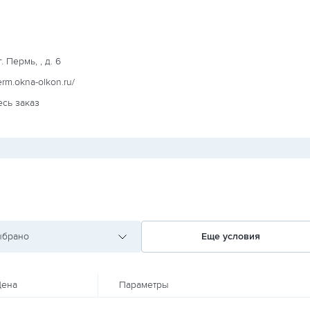
. Пермь, , д. 6
erm.okna-olkon.ru/
есь заказ
ыбрано
Еще условия
ена
Параметры