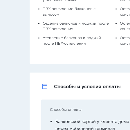
ПВХ-остекление балконов с
Осте
выносом
конс
Отделка балконов и лоджий после
Осте
ПВХ-остекления
конс
Утепление балконов и лоджий
Осте
после ПВХ-остекления
конс
Способы и условия оплаты
Способы оплаты
Банковской картой у клиента дома
через мобильный терминал