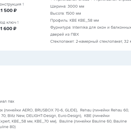
онструкция
1
Ширина:
3000
мм
руб.
21 500
₽
Высота:
1500
мм
Профиль: KBE КВЕ_58 мм
од ключ
1
Фурнитура: Internika для окон и балконны
руб.
31 600
₽
дверей из ПВХ
Стеклопакет: 2-камерный стеклопакет, 32 
иал пвх
ox (линейки AERO, BRUSBOX 70-6, GLIDE),
Rehau (линейки Rehau 60,
70, Blitz New, DELIGHT-Design, Euro-Design),
KBE (линейки
xpert, КВЕ_58 мм, КВЕ_70 мм),
Bauline (линейки Bauline 60, Bauline
uline 80)