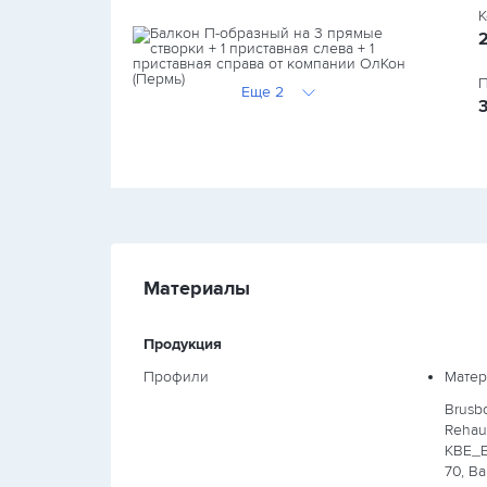
К
П
Еще 2
Материалы
Продукция
Профили
Матер
Brusb
Rehau 
KBE_E
70, Ba