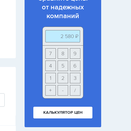
от надежных
компаний
2 580 ₽
7
8
9
4
5
6
1
2
3
+
-
/
КАЛЬКУЛЯТОР ЦЕН