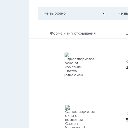
Не выбрано
Не в
Форма и тип открывания
Ц
К
К