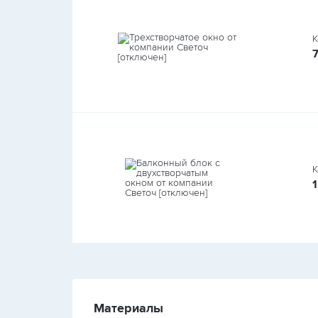
К
К
Материалы