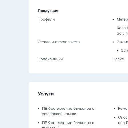
Продукция
Профили
Матер
Rehau
Softli
Стекло и стеклопакеты
2-кам
32 
Подоконники
Danke
Услуги
ПВХ-остекление балконов с
Ремо
установкой крыши
Окос
ПВХ-остекление балконов с
под 