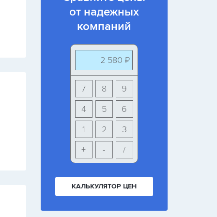
от надежных
компаний
2 580 ₽
7
8
9
4
5
6
1
2
3
+
-
/
КАЛЬКУЛЯТОР ЦЕН