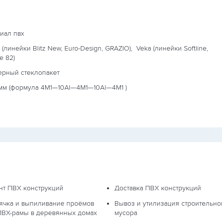
иал пвх
 (линейки Blitz New, Euro-Design, GRAZIO),
Veka (линейки Softline,
ne 82)
ерный стеклопакет
мм (формула
4М1—10Al—4М1—10Al—4М1
)
нт ПВХ конструкций
Доставка ПВХ конструкций
ячка и выпиливание проёмов
Вывоз и утилизация строительно
ПВХ-рамы в деревянных домах
мусора