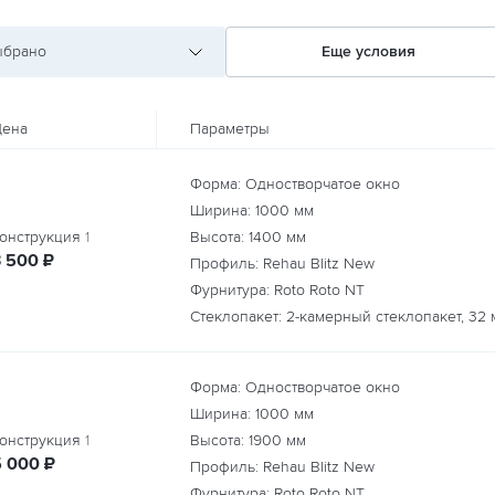
ыбрано
Еще условия
ена
Параметры
Форма: Одностворчатое окно
Ширина:
1000
мм
онструкция
1
Высота:
1400
мм
руб.
3 500
₽
Профиль: Rehau Blitz New
Фурнитура: Roto Roto NT
Стеклопакет: 2-камерный стеклопакет, 32 
Форма: Одностворчатое окно
Ширина:
1000
мм
онструкция
1
Высота:
1900
мм
руб.
5 000
₽
Профиль: Rehau Blitz New
Фурнитура: Roto Roto NT