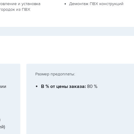
товление и установка
Демонтаж ПВХ конструкций
городок из ПВХ
Размер предоплаты:
нии
В % от цены заказа:
80 %
и
й)