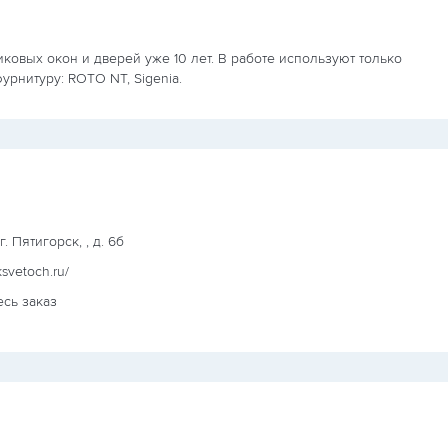
иковых окон и дверей уже 10 лет. В работе используют только
фурнитуру: ROTO NT, Sigenia.
г. Пятигорск, , д. 6б
ksvetoch.ru/
есь заказ