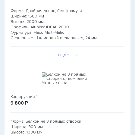
Форма: Двойная дверь, без фрамуги
Ширина:
1500
мм
Высота:
2000
мм
Профиль: Aluplast IDEAL 2000
Фурнитура: Maco Multi-Matic
Стеклопакет: 1-камерный стеклопакет, 24 мм
Еще 1
Конструкция
1
руб.
9 800
₽
Форма: Балкон на 3 прямых створки
Ширина:
900
мм
Высота:
1000
мм