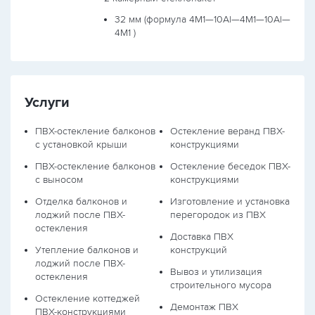
32 мм (формула
4М1—10Al—4М1—10Al—
4М1
)
Услуги
ПВХ-остекление балконов
Остекление веранд ПВХ-
с установкой крыши
конструкциями
ПВХ-остекление балконов
Остекление беседок ПВХ-
с выносом
конструкциями
Отделка балконов и
Изготовление и установка
лоджий после ПВХ-
перегородок из ПВХ
остекления
Доставка ПВХ
Утепление балконов и
конструкций
лоджий после ПВХ-
Вывоз и утилизация
остекления
строительного мусора
Остекление коттеджей
Демонтаж ПВХ
ПВХ-конструкциями