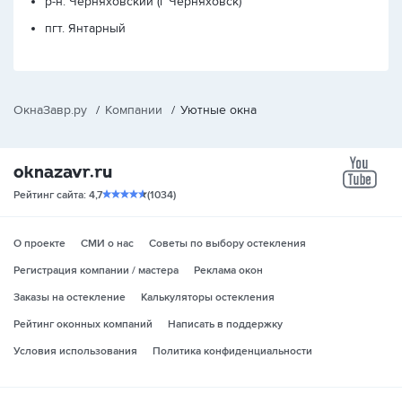
р-н. Черняховский (г Черняховск)
пгт. Янтарный
ОкнаЗавр.ру
/
Компании
/
Уютные окна
yo
Рейтинг сайта: 4,7
(1034)
О проекте
СМИ о нас
Советы по выбору остекления
Регистрация компании / мастера
Реклама окон
Заказы на остекление
Калькуляторы остекления
Рейтинг оконных компаний
Написать в поддержку
Условия использования
Политика конфиденциальности