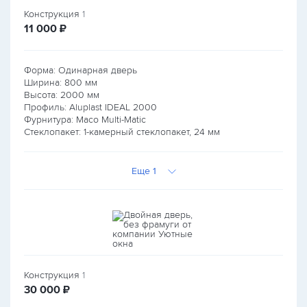
Конструкция
1
руб.
11 000
₽
Форма: Одинарная дверь
Ширина:
800
мм
Высота:
2000
мм
Профиль: Aluplast IDEAL 2000
Фурнитура: Maco Multi-Matic
Стеклопакет: 1-камерный стеклопакет, 24 мм
Еще 1
Конструкция
1
руб.
30 000
₽