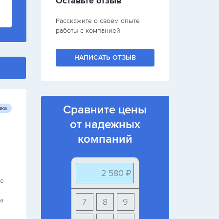
Оставьте отзыв
Расскажите о своем опыте
работы с компанией
НАПИСАТЬ ОТЗЫВ
Сравните цены
вка
от надежных
компаний
2 580 ₽
ке
за
7
8
9