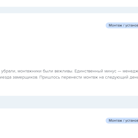
Монтаж / устано
все убрали, монтажники были вежливы. Единственный минус — менед
риезда замерщиков. Пришлось перенести монтаж на следующий день
Монтаж / устано