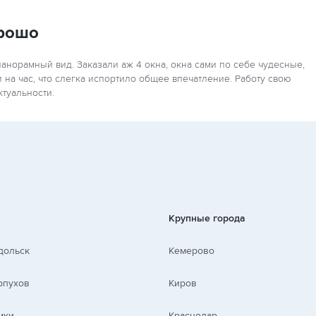
орошо
 панорамный вид. Заказали аж 4 окна, окна сами по себе чудесные,
на час, что слегка испортило общее впечатление. Работу свою
туальности.
Крупные города
дольск
Кемерово
рпухов
Киров
мки
Краснодар