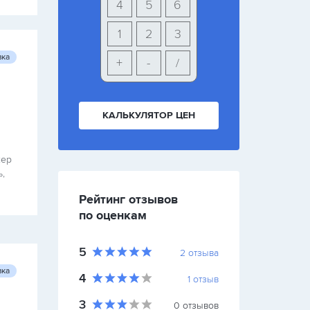
4
5
6
1
2
3
вка
+
-
/
КАЛЬКУЛЯТОР ЦЕН
жер
,
Рейтинг отзывов
по оценкам
5
2
отзыва
вка
4
1
отзыв
3
0
отзывов