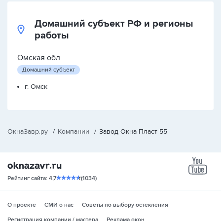
Домашний субъект РФ и регионы
работы
Омская обл
Домашний субъект
г. Омск
ОкнаЗавр.ру
/
Компании
/
Завод Окна Пласт 55
yo
Рейтинг сайта: 4,7
(1034)
О проекте
СМИ о нас
Советы по выбору остекления
Регистрация компании / мастера
Реклама окон