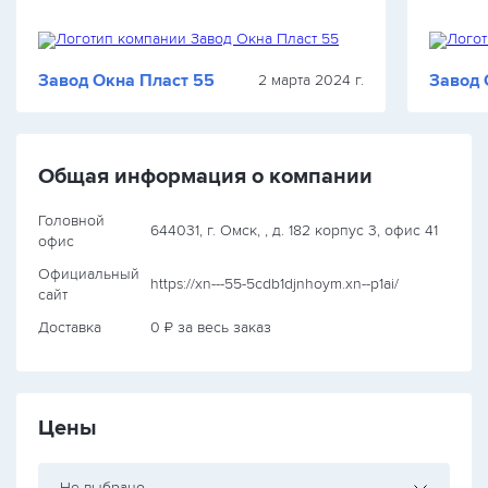
Закрались подозрения, что будет что-то не
стёклам
так. В…
малость
Завод Окна Пласт 55
Завод 
2 марта 2024 г.
Общая информация о компании
Головной
644031, г. Омск, , д. 182 корпус 3, офис 41
офис
Официальный
https://xn---55-5cdb1djnhoym.xn--p1ai/
сайт
Доставка
0 ₽ за весь заказ
Цены
Не выбрано