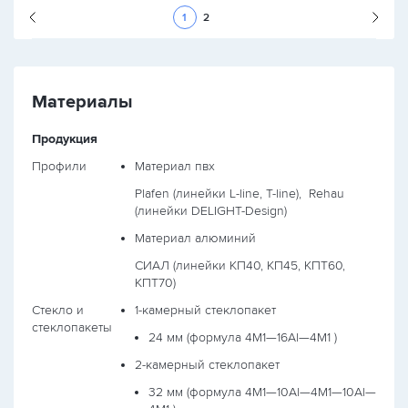
Следующая стран
1
2
Материалы
Продукция
Профили
Материал пвх
Plafen (линейки L-line, T-line),
Rehau
(линейки DELIGHT-Design)
Материал алюминий
СИАЛ (линейки КП40, КП45, КПТ60,
КПТ70)
Стекло и
1-камерный стеклопакет
стеклопакеты
24 мм (формула
4М1—16Al—4М1
)
2-камерный стеклопакет
32 мм (формула
4М1—10Al—4М1—10Al—