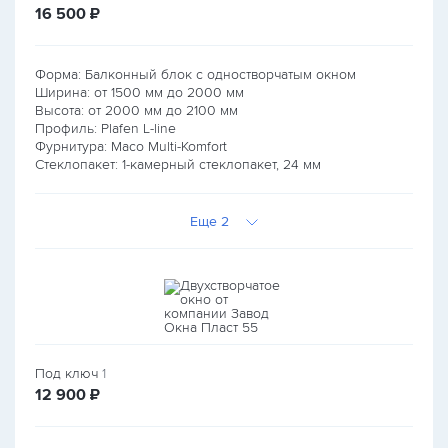
руб.
16 500
₽
Форма: Балконный блок с одностворчатым окном
Ширина: от
1500
мм до
2000
мм
Высота: от
2000
мм до
2100
мм
Профиль: Plafen L-line
Фурнитура: Maco Multi-Komfort
Стеклопакет: 1-камерный стеклопакет, 24 мм
Еще 2
Под ключ
1
руб.
12 900
₽