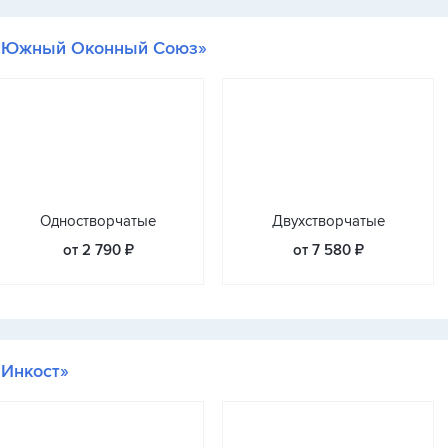
«Южный Оконный Союз»
Одностворчатые
Двухстворчатые
от 2 790 ₽
от 7 580 ₽
«Инкост»