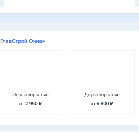
«ГлавСтрой Окна»
Одностворчатые
Двухстворчатые
от 2 950 ₽
от 6 800 ₽