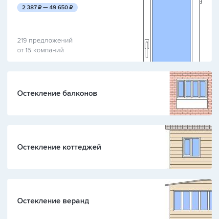
руб.
руб.
2 387
₽ —
49 650
₽
219 предложений
от 15 компаний
Остекление балконов
Остекление коттеджей
Остекление веранд