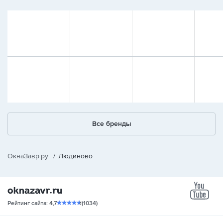
Все бренды
ОкнаЗавр.ру
/
Людиново
yo
Рейтинг сайта: 4,7
(1034)