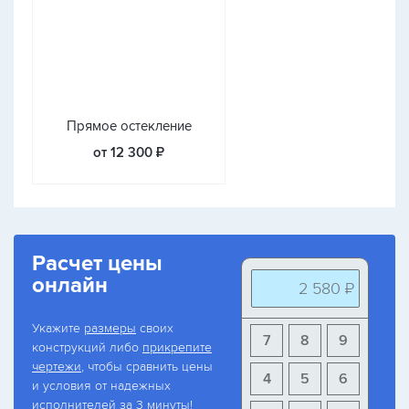
Прямое остекление
от 12 300 ₽
Расчет цены
онлайн
2 580 ₽
Укажите
размеры
своих
7
8
9
конструкций либо
прикрепите
чертежи
, чтобы сравнить цены
4
5
6
и условия от надежных
исполнителей за 3 минуты!