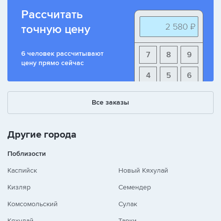
Рассчитать
2 580 ₽
точную цену
6 человек рассчитывают
7
8
9
цену прямо сейчас
4
5
6
1
2
3
Все заказы
+
-
/
Другие города
Поблизости
Каспийск
Новый Кяхулай
Кизляр
Семендер
Комсомольский
Сулак
Кяхулай
Тарки