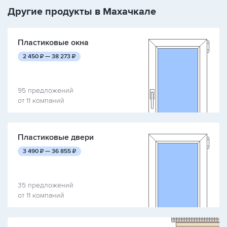
Другие продукты в Махачкале
Пластиковые окна
руб.
руб.
2 450
₽ —
38 273
₽
95 предложений
от 11 компаний
Пластиковые двери
руб.
руб.
3 490
₽ —
36 855
₽
35 предложений
от 11 компаний