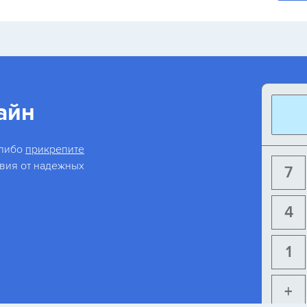
айн
 либо
прикрепите
овия от надежных
7
4
1
+