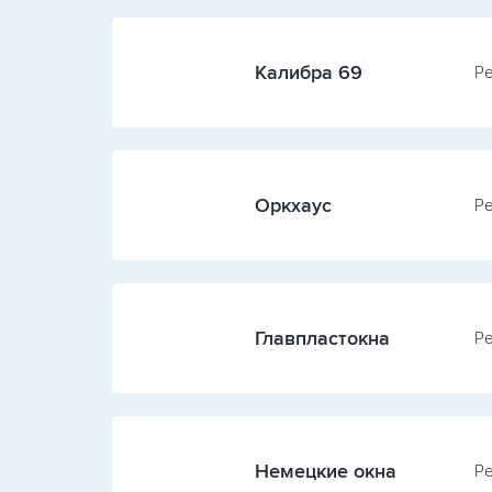
Калибра 69
Ре
Оркхаус
Ре
Главпластокна
Ре
Немецкие окна
Ре