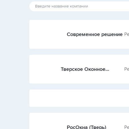
Современное решение
Ре
Тверское Оконное
Ре
Производство
РосОкна (Тверь)
Ре