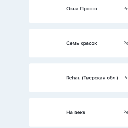
Окна Просто
Ре
Семь красок
Ре
Rehau (Тверская обл.)
Ре
На века
Ре