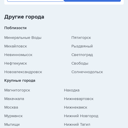
Другие города
Поблизости
Минеральные Воды
Пятигорск
Михайловск
Рыздвяный
Невинномысск
Светлоград
Нефтекумск
Свободы
Новоалександровск
Солнечнодольск
Крупные города
Магнитогорск
Находка
Махачкала
Нижневартовск
Москва
Нижнекамск
Мурманск
Нижний Новгород
Мытищи
Нижний Тагил