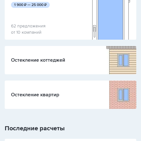
руб.
руб.
1 900
₽ —
25 000
₽
62 предложения
от 10 компаний
Остекление коттеджей
Остекление квартир
Последние расчеты