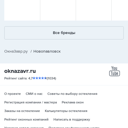
Все бренды
ОкнаЗавр.ру
/
Новопавловск
yo
Рейтинг сайта: 4,7
(1034)
О проекте
СМИ о нас
Советы по выбору остекления
Регистрация компании / мастера
Реклама окон
Заказы на остекление
Калькуляторы остекления
Рейтинг оконных компаний
Написать в поддержку