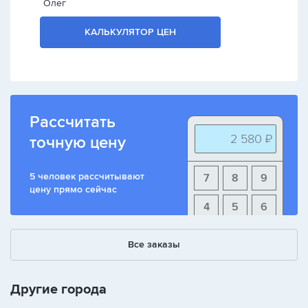
Олег
КАЛЬКУЛЯТОР ЦЕН
Рассчитать
2 580 ₽
точную цену
5 человек рассчитывают
7
8
9
цену прямо сейчас
4
5
6
1
2
3
Все заказы
+
-
/
Другие города