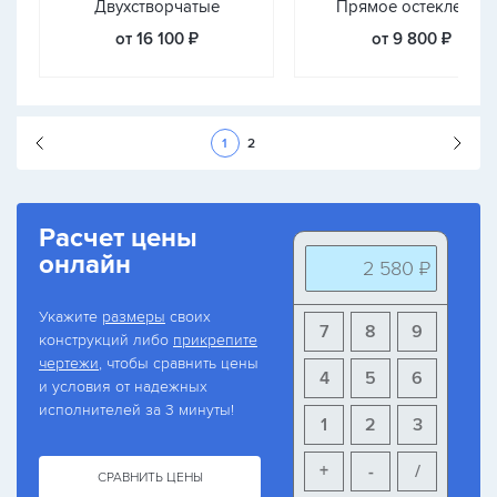
Двухстворчатые
Прямое остекление
от 16 100 ₽
от 9 800 ₽
Следующая стран
1
2
Расчет цены
онлайн
2 580 ₽
Укажите
размеры
своих
7
8
9
конструкций либо
прикрепите
чертежи
, чтобы сравнить цены
4
5
6
и условия от надежных
исполнителей за 3 минуты!
1
2
3
+
-
/
СРАВНИТЬ ЦЕНЫ