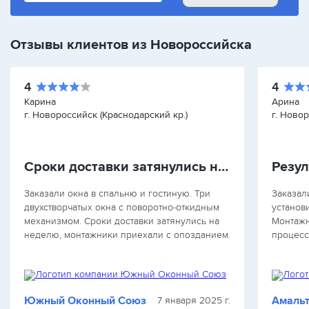
Отзывы клиентов из Новороссийска
4
4
Карина
Арина
г. Новороссийск (Краснодарский кр.)
г. Ново
Сроки доставки затянулись на неделю
Резу
Заказали окна в спальню и гостиную. Три
Заказал
двухстворчатых окна с поворотно-откидным
установ
механизмом. Сроки доставки затянулись на
Монтажн
неделю, монтажники приехали с опозданием.
процесс
Уплотнители на одном окне были плохо
ожидали
закреплены, мастер устранил позже.…
Тем не 
Окна от
Южный Оконный Союз
Амальт
7 января 2025 г.