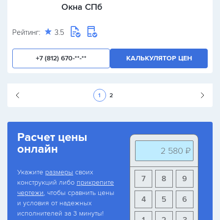
Окна СПб
Рейтинг:
3.5
+7 (812) 670-**-**
КАЛЬКУЛЯТОР ЦЕН
Следующая стран
1
2
Расчет цены
онлайн
2 580 ₽
Укажите
размеры
своих
7
8
9
конструкций либо
прикрепите
чертежи
, чтобы сравнить цены
4
5
6
и условия от надежных
исполнителей за 3 минуты!