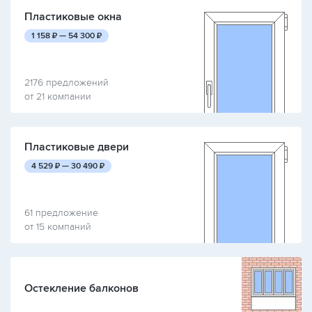
Пластиковые окна
руб.
руб.
1 158
₽ —
54 300
₽
2176 предложений
от 21 компании
Пластиковые двери
руб.
руб.
4 529
₽ —
30 490
₽
61 предложение
от 15 компаний
Остекление балконов