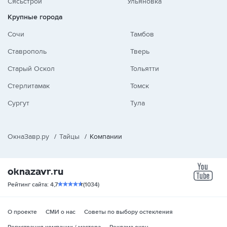
Сясьстрой
Ульяновка
Крупные города
Сочи
Тамбов
Ставрополь
Тверь
Старый Оскол
Тольятти
Стерлитамак
Томск
Сургут
Тула
ОкнаЗавр.ру
/
Тайцы
/
Компании
yo
Рейтинг сайта: 4,7
(1034)
О проекте
СМИ о нас
Советы по выбору остекления