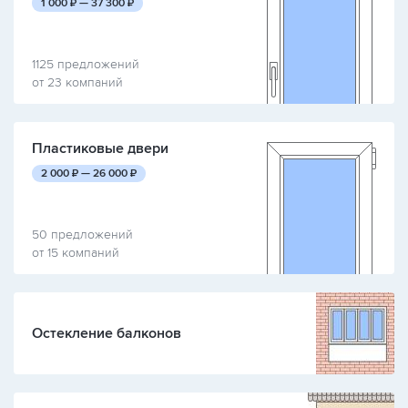
руб.
руб.
1 000
₽ —
37 300
₽
1125 предложений
от 23 компаний
Пластиковые двери
руб.
руб.
2 000
₽ —
26 000
₽
50 предложений
от 15 компаний
Остекление балконов