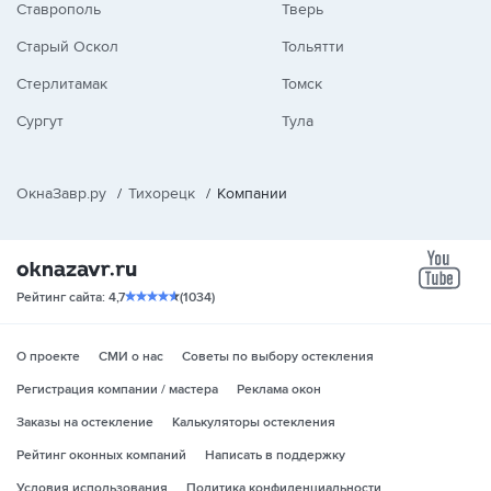
Ставрополь
Тверь
Старый Оскол
Тольятти
Стерлитамак
Томск
Сургут
Тула
ОкнаЗавр.ру
/
Тихорецк
/
Компании
yo
Рейтинг сайта: 4,7
(1034)
О проекте
СМИ о нас
Советы по выбору остекления
Регистрация компании / мастера
Реклама окон
Заказы на остекление
Калькуляторы остекления
Рейтинг оконных компаний
Написать в поддержку
Условия использования
Политика конфиденциальности