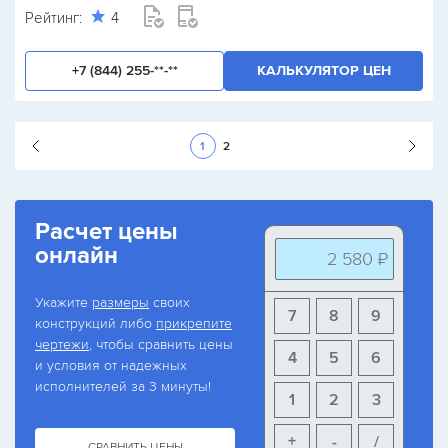
Рейтинг:
4
+7 (844) 255-**-**
КАЛЬКУЛЯТОР ЦЕН
Следующая стран
1
2
Расчет цены
онлайн
2 580 ₽
Укажите
размеры
своих
7
8
9
конструкций либо
прикрепите
чертежи
, чтобы сравнить цены
4
5
6
и условия от надежных
исполнителей за 3 минуты!
1
2
3
+
-
/
СРАВНИТЬ ЦЕНЫ