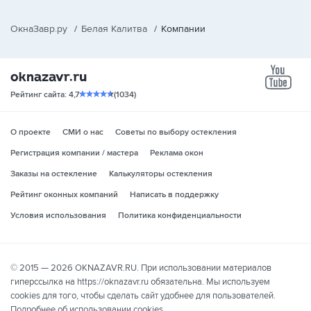
ОкнаЗавр.ру
/
Белая Калитва
/
Компании
yo
Рейтинг сайта: 4,7
(1034)
О проекте
СМИ о нас
Советы по выбору остекления
Регистрация компании / мастера
Реклама окон
Заказы на остекление
Калькуляторы остекления
Рейтинг оконных компаний
Написать в поддержку
Условия использования
Политика конфиденциальности
© 2015 — 2026 OKNAZAVR.RU. При использовании материалов
гиперссылка на https://oknazavr.ru обязательна. Мы используем
cookies для того, чтобы сделать сайт удобнее для пользователей.
Подробнее об использовании cookies