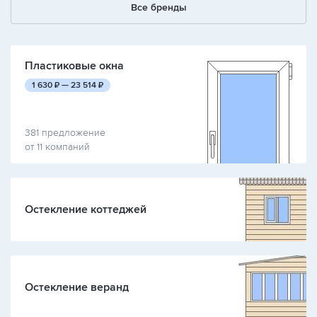
Все бренды
Пластиковые окна
руб.
руб.
1 630
₽ —
23 514
₽
381 предложение
от 11 компаний
Остекление коттеджей
Остекление веранд