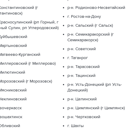
 Константиновский (г
р-н. Родионово-Несветайский
тантиновск)
г. Ростов-на-Дону
 Красносулинский (рп Горный, г
р-н. Сальский (г Сальск)
ный Сулин, рп Углеродовский)
р-н. Семикаракорский (г
 Куйбышевский
Семикаракорск)
 Мартыновский
р-н. Советский
 Матвеево-Курганский
г. Таганрог
 Миллеровский (г Миллерово)
р-н. Тарасовский
 Милютинский
р-н. Тацинский
 Морозовский (г Морозовск)
р-н. Усть-Донецкий (рп Усть-
 Мясниковский
Донецкий)
 Неклиновский
р-н. Целинский
овочеркасск
р-н. Цимлянский (г Цимлянск)
овошахтинск
р-н. Чертковский
 Обливский
г. Шахты