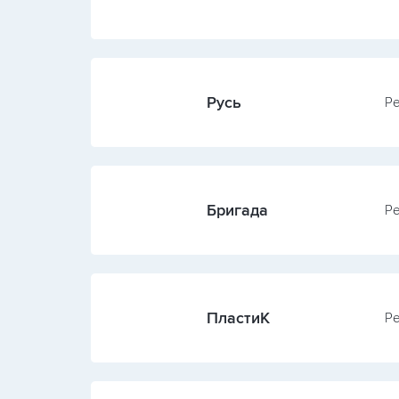
Русь
Ре
Бригада
Ре
ПластиК
Ре