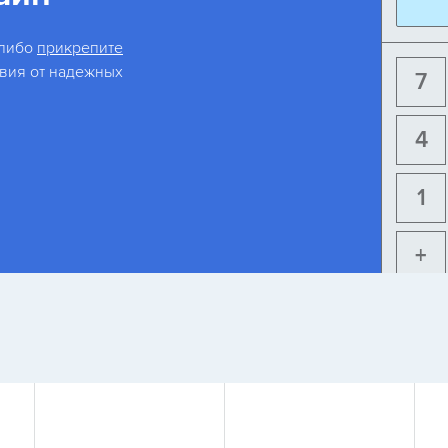
 либо
прикрепите
овия от надежных
7
4
1
+