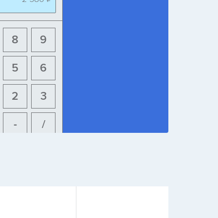
8
9
5
6
2
3
-
/