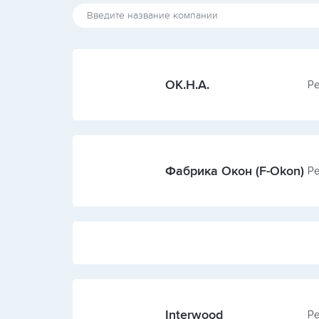
ОК.Н.А.
Ре
Фабрика Окон (F-Okon)
Ре
Interwood
Ре