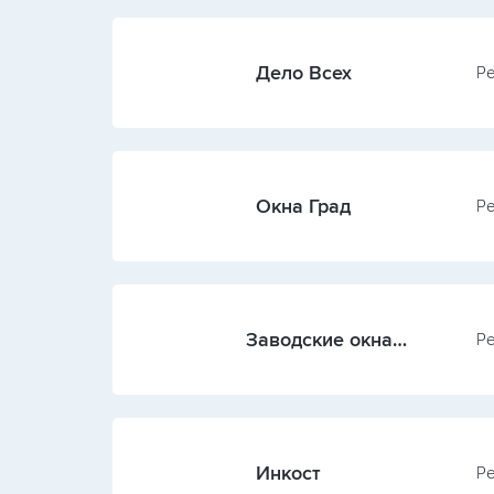
Дело Всех
Ре
Окна Град
Ре
Заводские окна
Ре
(Татарстан)
Инкост
Ре