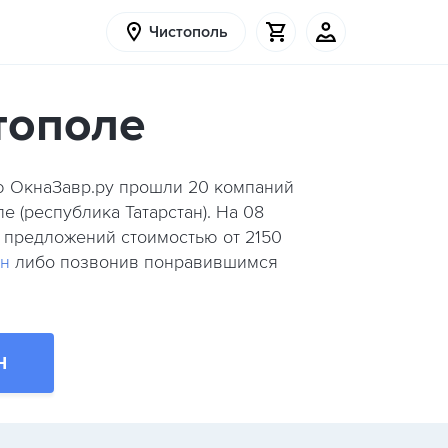
Чистополь
тополе
ию ОкнаЗавр.ру прошли
20
компаний
е (республика Татарстан). На 08
х предложений стоимостью от 2150
он
либо позвонив понравившимся
Н