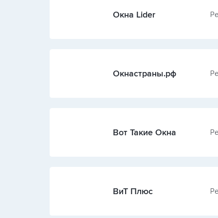
Окна Lider
Ре
Окнастраны.рф
Ре
Вот Такие Окна
Ре
ВиТ Плюс
Ре