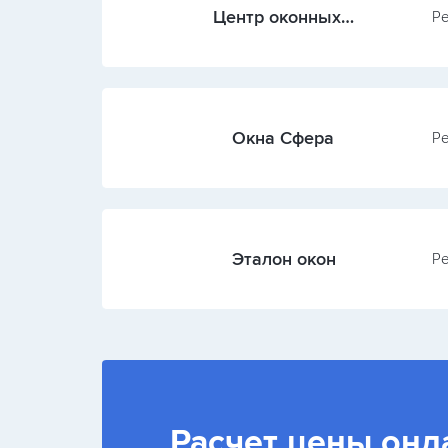
Центр оконных
Ре
технологий Русь
Окна Сфера
Ре
Эталон окон
Ре
Расчет цены онл