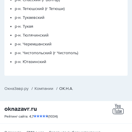
р-н. Тетюшский (г Тетюши)
р-н. Тукаевский
р-н. Тукая
р-н. Тюлячинский
р-н. Черемшанский
р-н. Чистопольский (г Чистополь)
р-н. Ютазинский
ОкнаЗавр.ру
/
Компании
/
ОК.Н.А.
yo
Рейтинг сайта: 4,7
(1034)