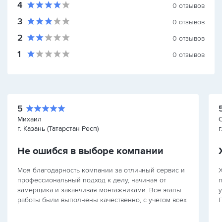
4
0
отзывов
3
0
отзывов
2
0
отзывов
1
0
отзывов
5
Михаил
г. Казань (Татарстан Респ)
г
Не ошибся в выборе компании
Моя благодарность компании за отличный сервис и
Х
профессиональный подход к делу, начиная от
п
замерщика и заканчивая монтажниками. Все этапы
у
работы были выполнены качественно, с учетом всех
П
моих пожеланий. Рад, что выбрал именно вашу
в
компанию.
д