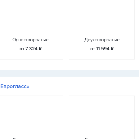
Одностворчатые
Двухстворчатые
от 7 324 ₽
от 11 594 ₽
«Еврогласс»