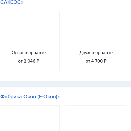
«САКСЭС»
Одностворчатые
Двухстворчатые
от 2 046 ₽
от 4 700 ₽
«Фабрика Окон (F-Okon)»