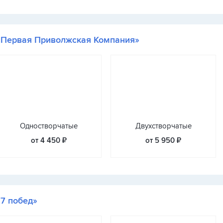
«Первая Приволжская Компания»
Одностворчатые
Двухстворчатые
от 4 450 ₽
от 5 950 ₽
«7 побед»