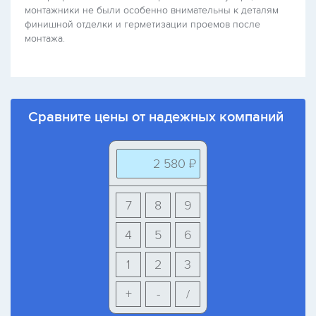
монтажники не были особенно внимательны к деталям
финишной отделки и герметизации проемов после
монтажа.
Сравните цены от надежных компаний
2 580 ₽
7
8
9
4
5
6
1
2
3
+
-
/