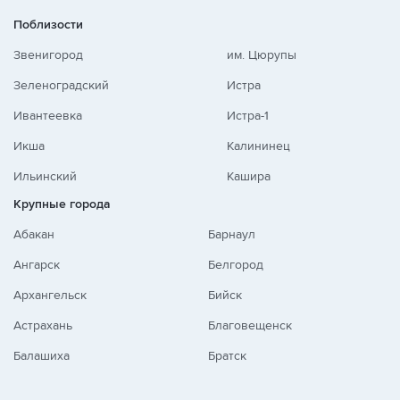
Поблизости
Звенигород
им. Цюрупы
Зеленоградский
Истра
Ивантеевка
Истра-1
Икша
Калининец
Ильинский
Кашира
Крупные города
Абакан
Барнаул
Ангарск
Белгород
Архангельск
Бийск
Астрахань
Благовещенск
Балашиха
Братск