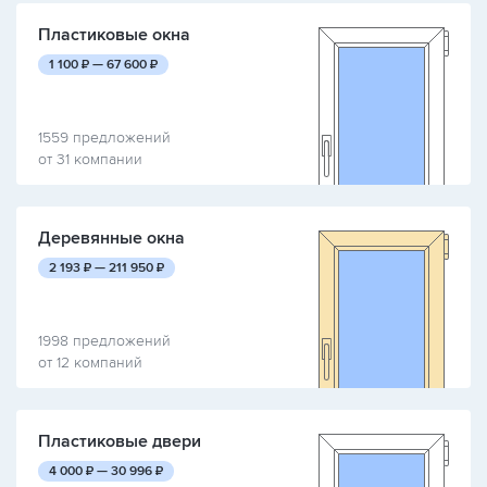
Пластиковые окна
руб.
руб.
1 100
₽ —
67 600
₽
1559 предложений
от 31 компании
Деревянные окна
руб.
руб.
2 193
₽ —
211 950
₽
1998 предложений
от 12 компаний
Пластиковые двери
руб.
руб.
4 000
₽ —
30 996
₽