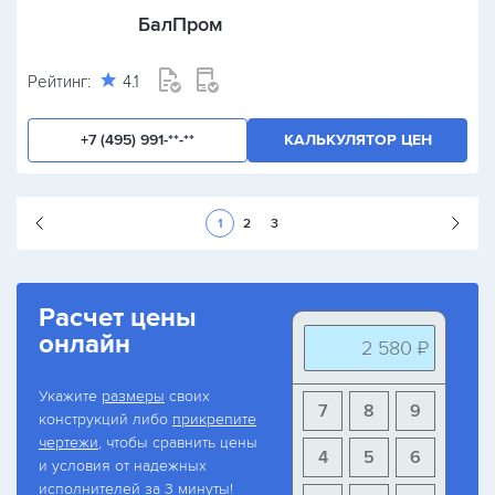
БалПром
Рейтинг:
4.1
+7 (495) 991-**-**
КАЛЬКУЛЯТОР ЦЕН
Следующая стран
1
2
3
Расчет цены
онлайн
2 580 ₽
Укажите
размеры
своих
7
8
9
конструкций либо
прикрепите
чертежи
, чтобы сравнить цены
4
5
6
и условия от надежных
исполнителей за 3 минуты!